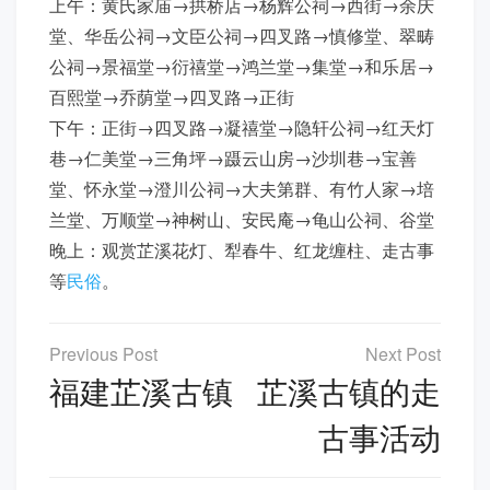
上午：黄氏家庙→拱桥店→杨辉公祠→西街→余庆
堂、华岳公祠→文臣公祠→四叉路→慎修堂、翠畴
公祠→景福堂→衍禧堂→鸿兰堂→集堂→和乐居→
百熙堂→乔荫堂→四叉路→正街
下午：正街→四叉路→凝禧堂→隐轩公祠→红天灯
巷→仁美堂→三角坪→蹑云山房→沙圳巷→宝善
堂、怀永堂→澄川公祠→大夫第群、有竹人家→培
兰堂、万顺堂→神树山、安民庵→龟山公祠、谷堂
晚上：观赏芷溪花灯、犁春牛、红龙缠柱、走古事
等
民俗
。
文
章
福建芷溪古镇
芷溪古镇的走
导
古事活动
航