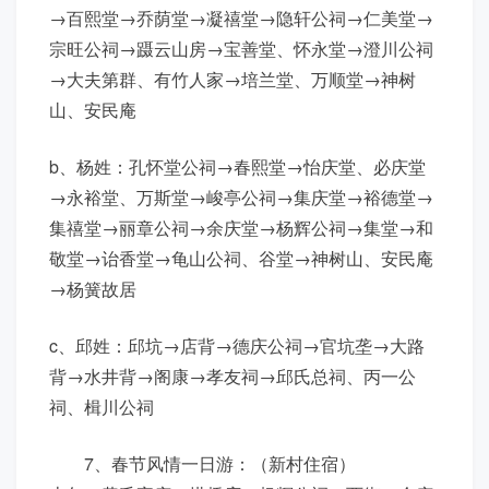
→百熙堂→乔荫堂→凝禧堂→隐轩公祠→仁美堂→
宗旺公祠→蹑云山房→宝善堂、怀永堂→澄川公祠
→大夫第群、有竹人家→培兰堂、万顺堂→神树
山、安民庵
b、杨姓：孔怀堂公祠→春熙堂→怡庆堂、必庆堂
→永裕堂、万斯堂→峻亭公祠→集庆堂→裕德堂→
集禧堂→丽章公祠→余庆堂→杨辉公祠→集堂→和
敬堂→诒香堂→龟山公祠、谷堂→神树山、安民庵
→杨簧故居
c、邱姓：邱坑→店背→德庆公祠→官坑垄→大路
背→水井背→阁康→孝友祠→邱氏总祠、丙一公
祠、楫川公祠
7、春节风情一日游：（新村住宿）