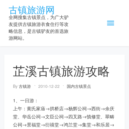
Skip
古镇旅游网
to
content
全网搜集古镇景点，为广大驴
友提供古镇旅游衣食住行等攻
略信息，是古镇驴友的首选旅
游网站。
芷溪古镇旅游攻略
By
古镇游
2010-12-22
国内古镇景点
1、一日游：
上午：黄氏家庙→拱桥店→杨辉公祠→西街→余庆
堂、华岳公祠→文臣公祠→四叉路→慎修堂、翠畴
公祠→景福堂→衍禧堂→鸿兰堂→集堂→和乐居→