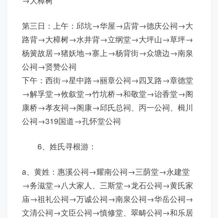
→大樟树
第三日：上午：邱坑→华屋→店背→德庆公祠→大
路背→大樟树→水井背→立纲堂→大坪山→草坪→
杨簧故居→猪妖地→寨上→杨背街→众塘边→南泉
公祠→贤赞公祠
下午：西街→星中路→丽章公祠→四叉路→章德堂
→解孚堂→攸叙堂→竹坑桥→和敬堂→诒香堂→阁
康桥→孝友祠→阁康→邱氏总祠、丙一公祠、楫川
公祠→319国道→孔怀堂公祠
6、姓氏寻根游：
a、黄姓：惠溪公祠→耀南公祠→三荫堂→永建堂
→务滋堂→八大家人、三斯堂→龙石公祠→黄氏家
庙→祖礼公祠→万诚公祠→南泉公祠→华岳公祠→
文清公祠→文臣公祠→慎修堂、翠畴公祠→和乐居