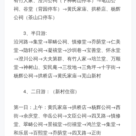
有竹人家、澄川公祠（下神树山停车）→龟山公
祠、谷堂（背园停车）→黄氏家庙、拱桥店、杨辉
公祠（茶山口停车）
3、半日游:
沿河路→集堂→翠畴公祠、慎修堂→乔荫堂→仁美
堂→隐轩公祠→凝禧堂→沙圳巷→宝善堂、怀永堂
→澄川公祠→大夫第群、有竹人家→培兰堂、万顺
堂→神树山、安民庵→三坟地→三角坪→十字街→
杨辉公祠→拱桥店→黄氏家庙→芜山新村
4、二日游：（新村住宿）
第一日：上午：黄氏家庙→拱桥店→杨辉公祠→西
街→余庆堂、华岳公祠→文臣公祠→四叉路→慎修
堂、翠畴公祠→景福堂→衍禧堂→鸿兰堂→集堂→
和乐居→百熙堂→乔荫堂→四叉路→正街