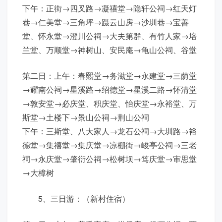
下午：正街→四叉路→凝禧堂→隐轩公祠→红天灯
巷→仁美堂→三角坪→蹑云山房→沙圳巷→宝善
堂、怀永堂→澄川公祠→大夫第群、有竹人家→培
兰堂、万顺堂→神树山、安民庵→龟山公祠、谷堂
第二日：上午：春熙堂→务滋堂→永建堂→三荫堂
→耀南公祠→星溪路→绍德堂→星溪二路→怀清堂
→敦安堂→必庆堂、积庆堂、怡庆堂→永裕堂、万
斯堂→土楼下→景山公祠→荆山公祠
下午：三斯堂、八大家人→龙石公祠→大圳路→裕
德堂→集禧堂→集庆堂→凉棚街→峻亭公祠→三老
祠→永庆堂→肇衍公祠→松树坝→笃庆堂→审思堂
→大樟树
5、三日游：（新村住宿）