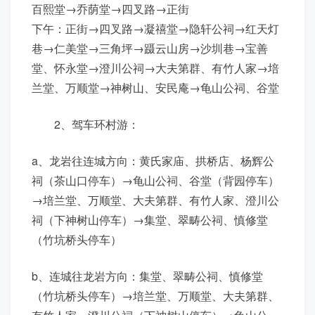
百熙堂→乔荫堂→四叉路→正街
下午：正街→四叉路→凝禧堂→隐轩公祠→红天灯
巷→仁美堂→三角坪→蹑云山房→沙圳巷→宝善
堂、怀永堂→澄川公祠→大夫第群、有竹人家→培
兰堂、万顺堂→神树山、安民庵→龟山公祠、谷堂
2、驾车环村游：
a、龙岩往连城方向：黄氏家庙、拱桥店、杨辉公
祠（茶山口停车）→龟山公祠、谷堂（背园停车）
→培兰堂、万顺堂、大夫第群、有竹人家、澄川公
祠（下神树山停车）→集堂、翠畴公祠、慎修堂
（竹坑桥头停车）
b、连城往龙岩方向：集堂、翠畴公祠、慎修堂
（竹坑桥头停车）→培兰堂、万顺堂、大夫第群、