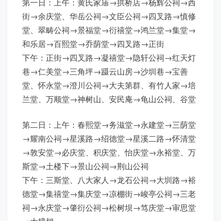
第一日：上午：黄氏家庙→拱桥店→杨辉公祠→西
街→余庆堂、华岳公祠→文臣公祠→四叉路→慎修
堂、翠畴公祠→景福堂→衍禧堂→鸿兰堂→集堂→
和乐居→百熙堂→乔荫堂→四叉路→正街
下午：正街→四叉路→凝禧堂→隐轩公祠→红天灯
巷→仁美堂→三角坪→蹑云山房→沙圳巷→宝善
堂、怀永堂→澄川公祠→大夫第群、有竹人家→培
兰堂、万顺堂→神树山、安民庵→龟山公祠、谷堂
第二日：上午：春熙堂→务滋堂→永建堂→三荫堂
→耀南公祠→星溪路→绍德堂→星溪二路→怀清堂
→敦安堂→必庆堂、积庆堂、怡庆堂→永裕堂、万
斯堂→土楼下→景山公祠→荆山公祠
下午：三斯堂、八大家人→龙石公祠→大圳路→裕
德堂→集禧堂→集庆堂→凉棚街→峻亭公祠→三老
祠→永庆堂→肇衍公祠→松树坝→笃庆堂→审思堂