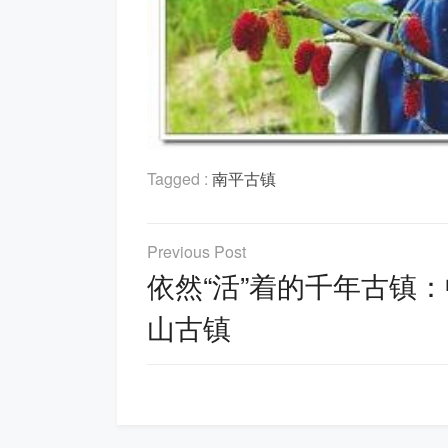
Tagged :
南平古镇
文
章
依然“活”着的千年古镇：
导
山古镇
航