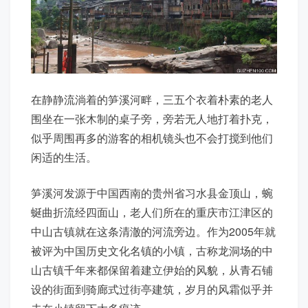
在静静流淌着的笋溪河畔，三五个衣着朴素的老人
围坐在一张木制的桌子旁，旁若无人地打着扑克，
似乎周围再多的游客的相机镜头也不会打搅到他们
闲适的生活。
笋溪河发源于中国西南的贵州省习水县金顶山，蜿
蜒曲折流经四面山，老人们所在的重庆市江津区的
中山古镇就在这条清澈的河流旁边。作为2005年就
被评为中国历史文化名镇的小镇，古称龙洞场的中
山古镇千年来都保留着建立伊始的风貌，从青石铺
设的街面到骑廊式过街亭建筑，岁月的风霜似乎并