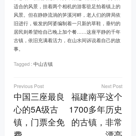
适合的风景，挂着两个相机的游客驻足拍着镇上的
风景。但在静静流淌的笋溪河畔，老人们的牌局依
旧进行，银发的阿婆编制着一只新的草鞋，垂钓的
居民则希望给自己晚上加个餐……这座平静的千年
古镇，依旧充满着活力，在山水间诉说着自己的故
事。
Tagged :
中山古镇
文
章
中国三座最良
福建南平这个
导
心的5A级古
1700多年历史
航
镇，门票全免
的古镇，非常
费
漂亮