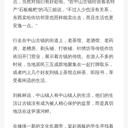
点，当然对我们有好处啦。”在中山古镇经营着名特
产“石板糍粑”的冯三姐说，“不过人少也没有关系，
东西卖给街坊邻里也照样能卖出去，而且生活也更
安逸一点。”
行走在中山古镇的街道上，老茶馆、老酒馆、老药
房、老槽房、剃头铺、打铁铺、针绣坊等传统作坊
依旧开门营业，展示着古镇的传统。在游人不多的
时候，当地居民三五成群地聚集在一起打牌取乐，
或者约上几个好友到镇上茶馆点杯茶、听段书，享
受着闲适的生活。
刘栋林说，中山镇人有中山镇人的生活，他们的生
活让古镇没有成为被人精心保护的盆景，而是真切
地活在这笋溪河畔。
在修缮一新的文化长廊旁，架起画板的学生寻找着