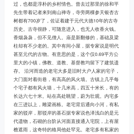
过，也都是淳朴的乡村情色。曾去过那里的徐和平
先生带着记者来到南山禅寺，寺旁两棵参天银杏古
树都有700岁了，佐证着建于元代大德10年的古寺
历史。古寺很静，可随意进入，也无人收香火钱。
香烟袅袅，但不见僧人。庙是新翻修的，基础及梁
柱却有不少老的。其中有间小屋，据专家说是明代
甚至元代的古物。有意思的是，这个仅0.69平方公
里大的小镇，佛教、道教、基督教均留下了建筑遗
存。 沿河而造的老宅大多是旧时大户人家的宅子，
大门面对着街巷，有高高的风火墙。古镇上几乎每
个宅子都有风火墙，十几米高，四五十米长，有的
长达六七十米。站在高处眺望，蔚为壮观。内宅多
在三进以上，雕梁画栋。老宅背后通向小河，有私
家的驳岸，那驳岸的基石据专家说色泽浅白的是元
代遗物，石砌的台阶从河面直接通入宅院，上有屋
檐遮雨，这奇特的格局他处罕见。老宅多有私家的