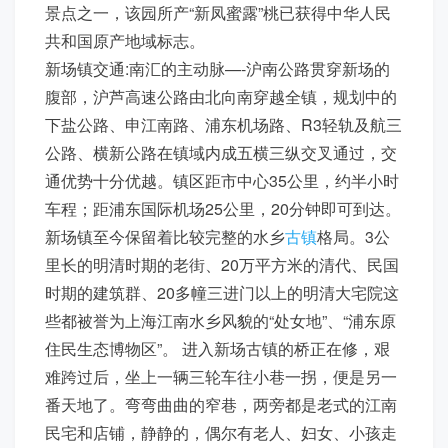
景点之一，该园所产“新凤蜜露”桃已获得中华人民
共和国原产地域标志。
新场镇交通:南汇的主动脉—-沪南公路贯穿新场的
腹部，沪芦高速公路由北向南穿越全镇，规划中的
下盐公路、申江南路、浦东机场路、R3轻轨及航三
公路、横新公路在镇域内成五横三纵交叉通过，交
通优势十分优越。镇区距市中心35公里，约半小时
车程；距浦东国际机场25公里，20分钟即可到达。
新场镇至今保留着比较完整的水乡
古镇
格局。3公
里长的明清时期的老街、20万平方米的清代、民国
时期的建筑群、20多幢三进门以上的明清大宅院这
些都被誉为上海江南水乡风貌的“处女地”、“浦东原
住民生态博物区”。 进入新场古镇的桥正在修，艰
难跨过后，坐上一辆三轮车往小巷一拐，便是另一
番天地了。弯弯曲曲的窄巷，两旁都是老式的江南
民宅和店铺，静静的，偶尔有老人、妇女、小孩走