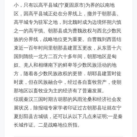
小，只有以高平县城(宁夏固原市)为界的以南地
区，因高平县城正处在分界线上，撤并于朝那县。
高平城专为驻军之地，到北魏时成为边境怀朔六慎
之一的高平慎。朝那县成为曹魏政权与西北少数民
族的分界线，战略地位更为重要。自曹魏到西晋结
束近一百年时间里朝那县建置五更改，从东晋十六
国到隋统一北方二百六十多年间，朝那地区是匈
奴、羌人和相继南下的鲜卑等少数民族活动的地
方，随着各少数民族政权的更替．胡耶县建置时徙
时废，但在民族融合中，经过各自畜牧营产，使朝
那地区以畜牧业为主的经济有了普遍发展。
综观秦汉三国时期古胡那的风雨沧桑和经济社会发
展状况，除报端专家学者印证过古朝那县址就在宁
夏彭阳县古城镇，还可以从以下几点来证明;一是秦
长城作证。二是战略地位所指。