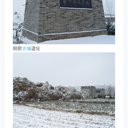
朝那
古城
遗址