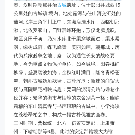
秦、汉时期朝那县治
古城
遗址，位于彭阳县城西15
公里处的古城镇 境内。地处茹河与任山河交汇处的
茹河北岸三角平川正中，东濒店洼水库，西临朝那
湫，北依罗家山，四野群峰环抱，形仅龙腾虎跃。
城区良田千顷，乃河水库北干渠穿城而过，渠水潺
潺，绿树成荫，蝶飞蜂舞，美丽如画。朝那城，历
代为兵家必争之地，秦、汉为通往长安的战略要
地，今为重点文物保护单位。如今城境，阳春桃红
柳绿，盛夏碧波如海，金秋红叶满目，隆冬青松苍
翠。朝那古城断垣残墙，古朴浑厚；新建的商贸大
楼与庭院民宅相映成趣；宽阔的沥清公路与僻巷小
径并存；繁华的街市与恬静的农舍别具一格；幽静
肃穆的东山清真寺与书声琅琅的古城中、小学掩映
在苍松翠柏之中，构成一幅古朴优雅的画卷。
三国时期，曹操统一北方，仍置安定郡，上隶雍
州．下辖朝那等6县。此时的安定郡辖境大为缩