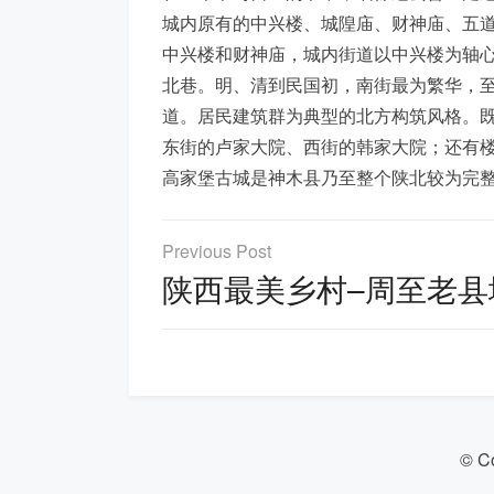
城内原有的中兴楼、城隍庙、财神庙、五
中兴楼和财神庙，城内街道以中兴楼为轴
北巷。明、清到民国初，南街最为繁华，
道。居民建筑群为典型的北方构筑风格。
东街的卢家大院、西街的韩家大院；还有
高家堡古城是神木县乃至整个陕北较为完
文
章
陕西最美乡村–周至老县
导
航
© C