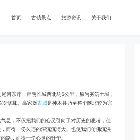
首页
古镇景点
旅游资讯
关于我们
秃尾河东岸，距明长城西北约5公里，原为夯筑土城，
多次修茸。高家堡
古城
是神木县乃至整个陕北较为完
化气息，不仅把我们的心灵引向了对历史的思考，使
缓，而得一份久违的深沉沉博大。也使我们仿佛沉浸
过的路，而得一份心灵的升华。