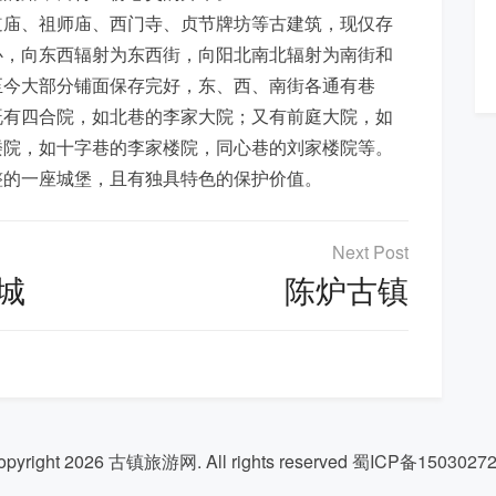
道庙、祖师庙、西门寺、贞节牌坊等古建筑，现仅存
心，向东西辐射为东西街，向阳北南北辐射为南街和
至今大部分铺面保存完好，东、西、南街各通有巷
既有四合院，如北巷的李家大院；又有前庭大院，如
楼院，如十字巷的李家楼院，同心巷的刘家楼院等。
整的一座城堡，且有独具特色的保护价值。
城
陈炉古镇
opyright 2026
古镇旅游网
. All rights reserved
蜀ICP备1503027