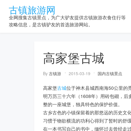
Skip
古镇旅游网
to
content
全网搜集古镇景点，为广大驴友提供古镇旅游衣食住行等
攻略信息，是古镇驴友的首选旅游网站。
高家堡古城
By
古镇游
2015-03-19
国内古镇景点
高家堡
古城
位于神木县城西南海50公里的
明万历三十六年（1608年）用砖包砌，后
整的一座城堡，独具特色的保护价值。
古乡古色的小镇保留着的那悠远的历史文
习惯于物欲横流的功利心得到了暂时的舒
在一本书写自己的书中，缅怀过去曾经走