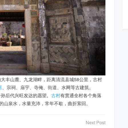
大丰山麓、九龙湖畔，距离清流县城58公里，古村
居
、宗祠、庙宇、寺俺、街道、水网等古建筑。
子孙后代兴旺发达的愿望。
古村
有贯通全村各个角落
中的山泉水，水量充沛，常年不歇，曲折萦回。