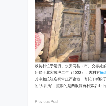
赖坊村位于清流、永安两县（市）交界处的
始建于北宋咸淳二年（1022），古村有
民
其中赖氏祖庙祠堂庄严肃穆，寄托了祈盼
的“大圳沟”，流淌的是两股源自村落后山
文