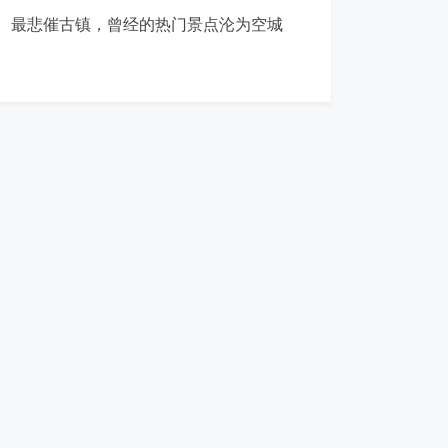
最悲催古镇，曾经的热门景点沦为空城