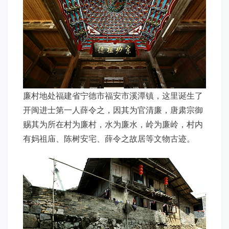
廉村地处福建省宁德市福安市溪潭镇，这里诞生了
开闽进士第一人薛令之，因其为官清廉，唐肃宗御
赐其为所在村为廉村，水为廉水，岭为廉岭，村内
有妈祖庙、陈树安宅、薛令之故居等文物古迹。