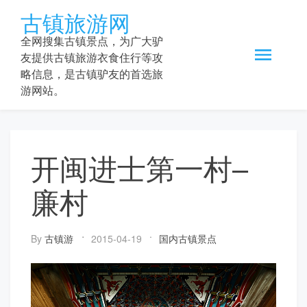
Skip
古镇旅游网
to
content
全网搜集古镇景点，为广大驴
友提供古镇旅游衣食住行等攻
略信息，是古镇驴友的首选旅
游网站。
开闽进士第一村–
廉村
By
古镇游
2015-04-19
国内古镇景点