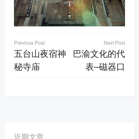
文
章
五台山夜宿神
巴渝文化的代
导
秘寺庙
表–磁器口
航
近期文章