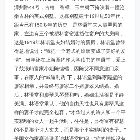
漳州路44号，古榕、香樟、玉兰树下掩映着一幢沧
桑古朴的英式别墅。这栋别墅建于19世纪50年代，
距今已有150多年的历史，是林语堂夫人廖翠凤的
家，左边有三个被塑料窗帘遮挡住窗户的大房间，
这是1919年林语堂夫妇结婚时的新房，林语堂曾经
得意地说过：“我把一个老式的婚姻变成了美好的爱
情”。当年还在上海圣约翰大学读书的林语堂，爱上
了鼓浪屿富家小姐陈锦端，因陈父不同意这门亲
事，在家人的“威逼利诱”下，林语堂到陈家隔壁的
廖家相亲，并最终与廖家二小姐廖翠凤结婚。婚
后，林语堂和廖翠凤琴瑟和鸣，婚姻生活很是平静
美满。林语堂承认，他的自由天性也只有廖翠凤这
样的妻子才能完全包容，“才华过人的诗人和一个平
实精明的女人一起生活时，往往是，显得富有智慧
的不是那个诗人丈夫，而是那个平实精明的妻子。”
美国女作家赛珍珠采访林语堂时问：“你的婚姻没有