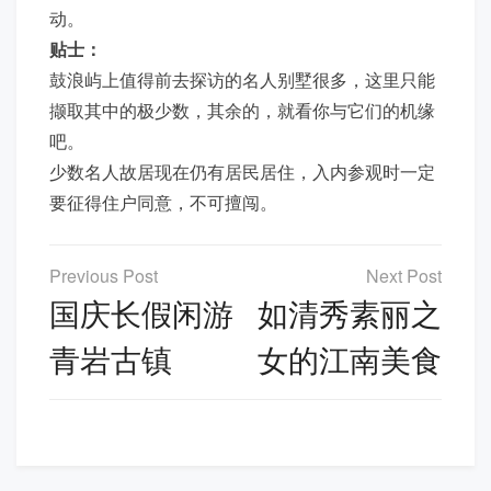
动。
贴士：
鼓浪屿上值得前去探访的名人别墅很多，这里只能
撷取其中的极少数，其余的，就看你与它们的机缘
吧。
少数名人故居现在仍有居民居住，入内参观时一定
要征得住户同意，不可擅闯。
文
章
国庆长假闲游
如清秀素丽之
导
青岩古镇
女的江南美食
航