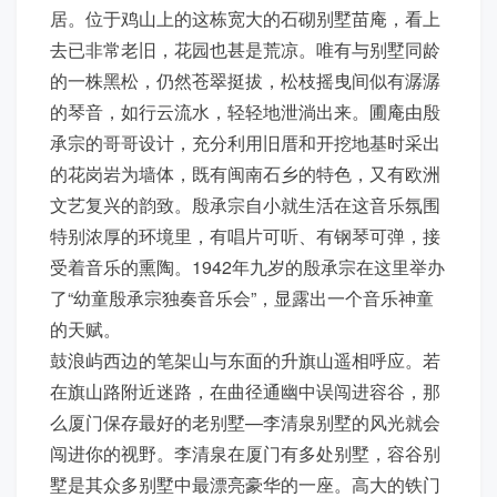
居。位于鸡山上的这栋宽大的石砌别墅苗庵，看上
去已非常老旧，花园也甚是荒凉。唯有与别墅同龄
的一株黑松，仍然苍翠挺拔，松枝摇曳间似有潺潺
的琴音，如行云流水，轻轻地泄淌出来。圃庵由殷
承宗的哥哥设计，充分利用旧厝和开挖地基时采出
的花岗岩为墙体，既有闽南石乡的特色，又有欧洲
文艺复兴的韵致。殷承宗自小就生活在这音乐氛围
特别浓厚的环境里，有唱片可听、有钢琴可弹，接
受着音乐的熏陶。1942年九岁的殷承宗在这里举办
了“幼童殷承宗独奏音乐会”，显露出一个音乐神童
的天赋。
鼓浪屿西边的笔架山与东面的升旗山遥相呼应。若
在旗山路附近迷路，在曲径通幽中误闯进容谷，那
么厦门保存最好的老别墅—李清泉别墅的风光就会
闯进你的视野。李清泉在厦门有多处别墅，容谷别
墅是其众多别墅中最漂亮豪华的一座。高大的铁门