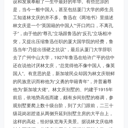
设和发展奉献了一生中最好的年华。有些悲凉的
是，当今一般中国人，甚至包括厦门大学的师生员
工知道林文庆的并不多。鲁迅在《两地书》里描述
林文庆是一个“英国籍的中国人”“开口闭口，不离孔
子”，由于他的“尊孔”立场跟鲁迅的“反孔”立场相冲
突，又提出压缩鲁迅任职的厦大国学院的经费，鲁
迅当年“乃提出强硬之抗议”，最后从厦门大学辞职
去了广州中山大学，1927年鲁迅在给许广平的信中
还在说他讨厌林文庆，“总觉得他不像中国人，像英
国人”。有意思的是，新加坡民众却因为林文庆朝鲜
的民族意识而称他为“义勇的华籍青年”，并普遍尊
他为“新加坡大佬”。林文庆别墅的、约建于1915年
前后，依地势高低而建，颇有乡间别墅的格调，参
观别墅要爬上数十级台阶，到了大门跟前，二三十
级花岗岩蹬道从两侧升延到别墅主房的大平台上，
这样的高处，恰好纵览海天美景。据说林文庆临终