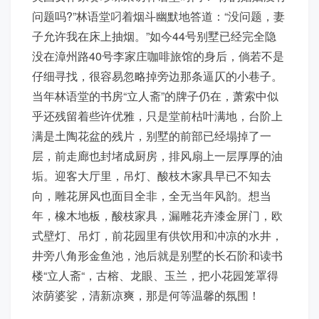
问题吗?”林语堂叼着烟斗幽默地答道：“没问题，妻
子允许我在床上抽烟。”如今44号别墅已经完全隐
没在漳州路40号李家庄咖啡旅馆的身后，倘若不是
仔细寻找，很容易忽略掉旁边那条逼仄的小巷子。
当年林语堂的书房“立人斋”的牌子仍在，萧索中似
乎还残留着些许优雅，只是堂前枯叶满地，台阶上
满是土陶花盆的残片，别墅的前部已经塌掉了一
层，前走廊也封堵成厨房，排风扇上一层厚厚的油
垢。迎客大厅里，吊灯、酸枝木家具早已不知去
向，雕花屏风也面目全非，全无当年风韵。想当
年，橡木地板，酸枝家具，漏雕花卉漆金屏门，欧
式壁灯、吊灯，前花园里有供饮用和冲凉的水井，
井旁八角形金鱼池，池后就是别墅的长石阶和读书
楼“立人斋“，古榕、龙眼、玉兰，把小花园笼罩得
浓荫婆娑，清新凉爽，那是何等温馨的氛围！