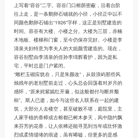
上写着“容谷”二字。容谷门口榕荫密蔽，沿着台阶
往上走，是一条鹅卵石铺就的小径，小径正中以不
同颜色鹅卵石铺出“1926”字样，这正是别墅建造的
时间。容谷有大楼、小楼之分。大楼为三层，赤楠
木地板、楼梯和门窗，至今仍保存完好。小楼是李
清泉夫妇特意为李夫人的大姐颜雪建造的。现在，
容谷别墅由李清泉的侄孙李绵辉看护，因为是私
宅，平时总是门户紧闭。
“雕栏玉砌应犹在，只是朱颜改”，从鼓浪屿那些风
烛残年的老别墅前走过，心头总会回荡着对岁月的
感怀，“原来姹紫嫣红开遍，似这般都付与断井颓
桓”。斯人已逝，如今与这些名人联系在一起的建
筑，大部分人去楼空，甚至破败不堪，庭院里，主
人家手植的香樟或古榕都已树木参天，风中隐约飘
来芬芳的花香，让人依稀还能寻觅到当年或壮怀激
烈或柔情缱绻的痕迹，虽有唏嘘，但更多的是感