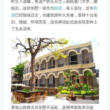
时立下遗嘱，将遗产的五分之三捐给厦门大学。建
国后，这所别墅一直作为
民居
，有人居住，近年
民
居
已经陆续迁出，但建筑因年久失修，显得十分老
旧、残破、环境荒芜，连名牌浴缸也放在院里种上
了无名花草。
离笔山路林文庆别墅不远处，是钢琴家殷承宗故