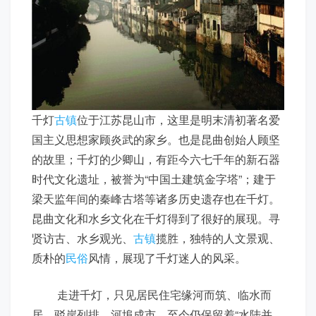
千灯
古镇
位于江苏昆山市，这里是明末清初著名爱
国主义思想家顾炎武的家乡。也是昆曲创始人顾坚
的故里；千灯的少卿山，有距今六七千年的新石器
时代文化遗址，被誉为“中国土建筑金字塔”；建于
梁天监年间的秦峰古塔等诸多历史遗存也在千灯。
昆曲文化和水乡文化在千灯得到了很好的展现。寻
贤访古、水乡观光、
古镇
揽胜，独特的人文景观、
质朴的
民俗
风情，展现了千灯迷人的风采。
走进千灯，只见居民住宅缘河而筑、临水而
居，驳岸列排、河埠成市，至今仍保留着“水陆并