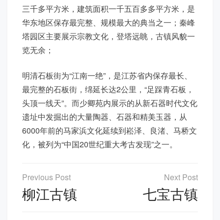
三千多平方米，建筑面积一千五百多多平方米，是
华东地区保存最完整、规模最大的典当之一；秦峰
塔园区主要展示宗教文化，登塔远眺，古镇风貌一
览无余；
明清石板街为“江南一绝”，是江苏省内保存最长、
最完整的石板街，绵延长达2公里，“足踩青石板，
头顶一线天”。而少卿苑内展示的从新石器时代文化
遗址中发掘出的大量陶器、石器和精美玉器，从
6000年前的马家浜文化延续到崧泽、良渚、马桥文
化，被列为“中国20世纪重大考古发现”之一。
文
章
柳江古镇
七宝古镇
导