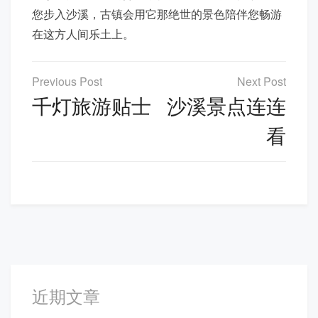
您步入沙溪，古镇会用它那绝世的景色陪伴您畅游
在这方人间乐土上。
文
章
千灯旅游贴士
沙溪景点连连
导
看
航
近期文章