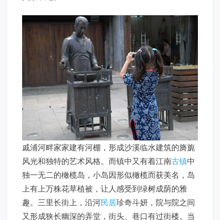
戚浦河畔家家建有河棚，形成沙溪临水建筑的旖旎
风光和独特的艺术风格。而镇中又有着江南
古镇
中
独一无二的橄榄岛，小岛因形似橄榄而获美名，岛
上有上万株花草植被，让人感受到绿树成荫的雅
趣。三里长街上，沿河
民居
珍奇斗妍，院与院之间
又形成狭长幽深的弄堂，街头、巷口有过街楼。当