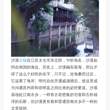
沙溪
古镇
在江苏太仓市东北部，乍听地名，沙溪如
同在南国的海边。历史上，沙溪确实靠海，所以才
得了这么个好听的名字，只不过，沧海桑田过后，
它远离了海岸。明代在此开通戚浦塘后，使这里成
为沟通苏州府和崇明县之间往来的必经要道。沙溪
虽地处江南水乡，一样有古老密集的宅巷和古朴雄
浑的石桥，但沙溪更有着和普通苏南水乡不一样的
文景双绝。