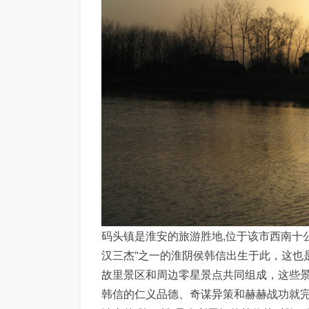
码头镇是淮安的旅游胜地,位于该市西南十
汉三杰”之一的淮阴侯韩信出生于此，这也
故里景区和周边零星景点共同组成，这些
韩信的仁义品德、奇谋异策和赫赫战功就完