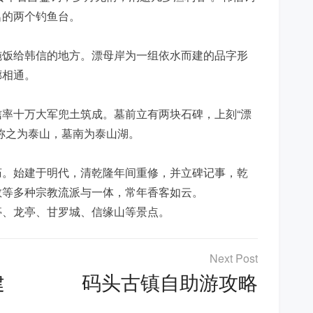
名的两个钓鱼台。
施饭给韩信的地方。漂母岸为一组依水而建的品字形
廊相通。
率十万大军兜土筑成。墓前立有两块石碑，上刻“漂
称之为泰山，墓南为泰山湖。
庙。始建于明代，清乾隆年间重修，并立碑记事，乾
教等多种宗教流派与一体，常年香客如云。
亭、龙亭、甘罗城、信缘山等景点。
建
码头古镇自助游攻略