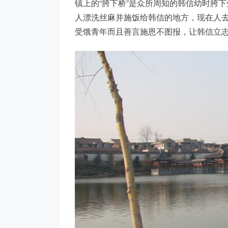
镇上的“胯下桥”是众所周知的韩信幼时胯
人漂洗丝麻并施饭给韩信的地方，现在人
受饿青年而且善言施恩不图报，让韩信立