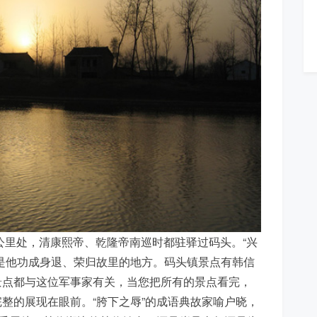
公里处，清康熙帝、乾隆帝南巡时都驻驿过码头。“兴
是他功成身退、荣归故里的地方。码头镇景点有韩信
景点都与这位军事家有关，当您把所有的景点看完，
整的展现在眼前。“胯下之辱”的成语典故家喻户晓，