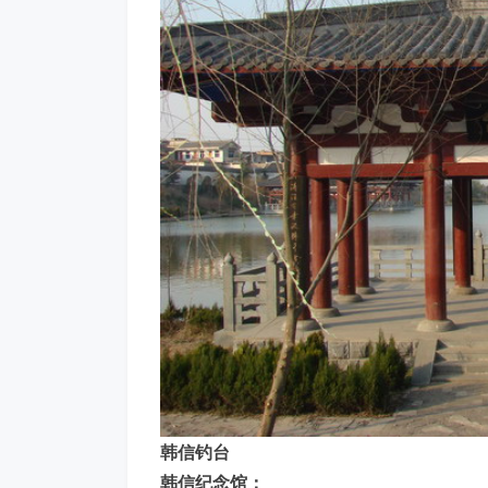
韩信钓台
韩信纪念馆：