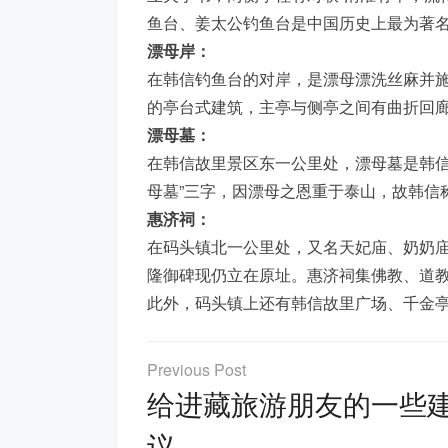
鱼台、姜太公钓鱼台是中国历史上最为著
漂母岸：
在韩信钓鱼台的对岸，是漂母漂洗丝麻并
的亭台式建筑，主亭与侧亭之间有曲折回
漂母墓：
在韩信故里景区东一公里处，漂母墓是韩信
母墓”三字，因漂母之恩重于泰山，故韩信
惠济祠：
在码头镇北一公里处，又名天妃庙、奶奶
隆御碑现仍立在原址。惠济祠集佛教、道
此外，码头镇上还有韩信故里广场、千金
文
章
给进藏旅游朋友的一些
导
议