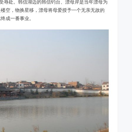
下受辱处。韩信湖边的韩信钓台、漂母岸是当年漂母为
去楼空，物换星移，漂母将母爱授予一个无亲无故的
志终成一番事业。