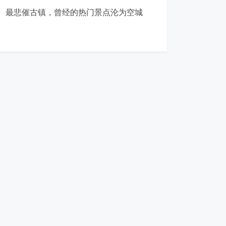
最悲催古镇，曾经的热门景点沦为空城