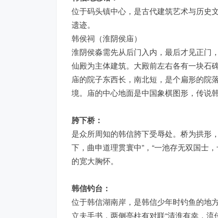
位于码头镇中心，是古代建筑艺术与历史
遗迹。
韩侯祠（淮阴侯庙）
淮阴侯淼需先从后门入内，最后才见正门
仙殿为主体建筑。大殿前左右各有一块石
庙的院子东西长，南北短，是个扁形的院
境。庙的中心地面是中国象棋图形，传说
胯下桥：
是众所周知的韩信胯下受辱处。桥为拱形，
下，曲申道理贯寰中”，“一池存无双国士
的宽大胸怀。
韩信钓台：
位于韩信湖南岸，是韩信少年时钓鱼的地
立夫手书，两侧亭柱有对联“清淮有幸，流