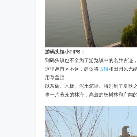
游码头镇小TIPS：
到码头镇也不全为了游览镇中的名胜古迹
这里离市区不远，建议将
古镇
和田园风光
用草盖顶，
以灰砖、木板、泥土筑墙。特别到了夏秋
事一片葱茏的林海，高耸的杨树林和广阔