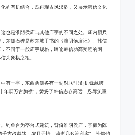
文化的有机结合，既再现古风汉韵，又展示韩信文化
，这也是淮阴侯庙与其他庙宇的不同之处。庙内额兵
碑，东侧石碑是苏东坡手书的《淮阴侯庙记》。韩信
落，不同于一般庙宇规格，暗喻韩信功高受贬的困
韩信为象棋之祖。
中有一亭，东西两侧各有一副对联“书剑机锋藏胯
，十年展万古胸襟”，赞扬了韩信志存高远，忍辱负重
方。钓鱼台为亭台式建筑，背倚淮阴侯庙，亭额为陈
传千古占鏊钩；岁月无情，消逝几多渔利客”。韩信钓