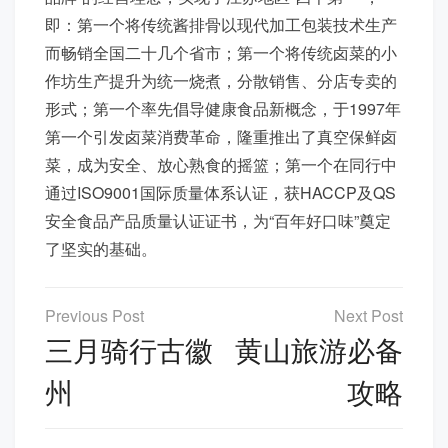
即：第一个将传统酱排骨以现代加工包装技术生产
而畅销全国二十几个省市；第一个将传统卤菜的小
作坊生产提升为统一烧煮，分散销售、分店专卖的
形式；第一个率先倡导健康食品新概念，于1997年
第一个引发卤菜消费革命，隆重推出了真空保鲜卤
菜，成为安全、放心熟食的摇篮；第一个在同行中
通过ISO9001国际质量体系认证，获HACCP及QS
安全食品产品质量认证证书，为“百年好口味”奠定
了坚实的基础。
文
章
三月骑行古徽
黄山旅游必备
导
州
攻略
航