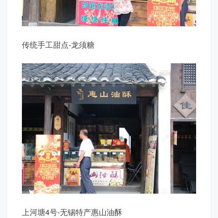
传统手工甜点-龙须糖
上河塘4号-无锡特产惠山油酥