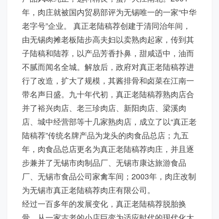
年，肉庄就被国内贸易部评为无锡唯一的一家“中华
老字号”企业。 真正老陆稿荐创建于清同治年间，
由无锡肉摊老板陆步高夫妇以卖熟肉起家，传到其
子陆稿和陆荐，以产品芳香扑鼻，甜咸适中，油而
不腻而闻名全城。解放后，政府对真正老陆稿荐进
行了改造，扩大了规模，其酱排骨和卤菜在江南一
带名声日盛。九十年代初，真正老陆稿荐熟肉店合
并了裕兴肉店、老三珍肉店、新阳肉店、梁溪肉
店、城中经营部等十几家熟肉店，成立了以“真正老
陆稿荐”传统名牌产品为龙头的肉食品总店；九五
年，肉食品总店更名为真正老陆稿荐肉庄，并且逐
步兼并了无锡市肉制品厂、无锡市康达旅游食品
厂、无锡市食品公司家禽车间；2003年，肉庄改制
为无锡市真正老陆稿荐肉庄有限公司。
经过一百多年的发展变化，真正老陆稿荐脱胎换
骨，从一家古老的小店巨变为适应时代的现代化大