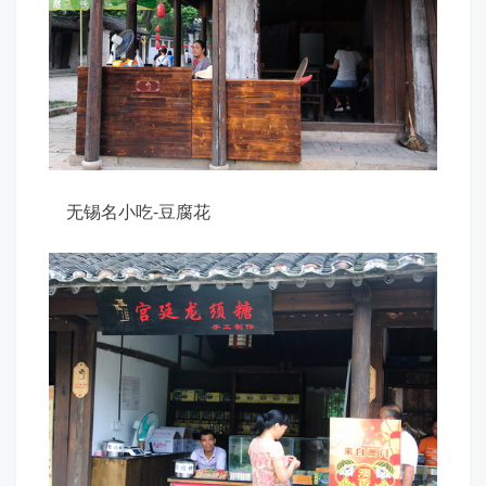
无锡名小吃-豆腐花