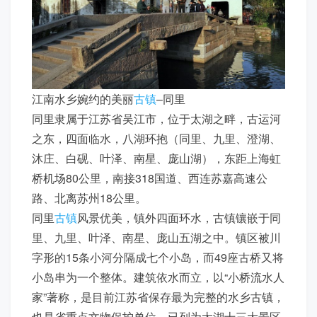
江南水乡婉约的美丽
古镇
–同里
同里隶属于江苏省吴江市，位于太湖之畔，古运河
之东，四面临水，八湖环抱（同里、九里、澄湖、
沐庄、白砚、叶泽、南星、庞山湖），东距上海虹
桥机场80公里，南接318国道、西连苏嘉高速公
路、北离苏州18公里。
同里
古镇
风景优美，镇外四面环水，古镇镶嵌于同
里、九里、叶泽、南星、庞山五湖之中。镇区被川
字形的15条小河分隔成七个小岛，而49座古桥又将
小岛串为一个整体。建筑依水而立，以“小桥流水人
家”著称，是目前江苏省保存最为完整的水乡古镇，
也是省重点文物保护单位，已列为太湖十三大景区