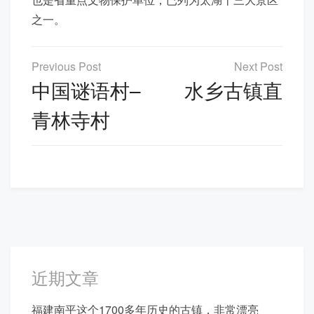
之一。
文
章
中国谜语村–
水乡古镇直
导
青林寺村
航
近期文章
福建南平这个1700多年历史的古镇，非常漂亮