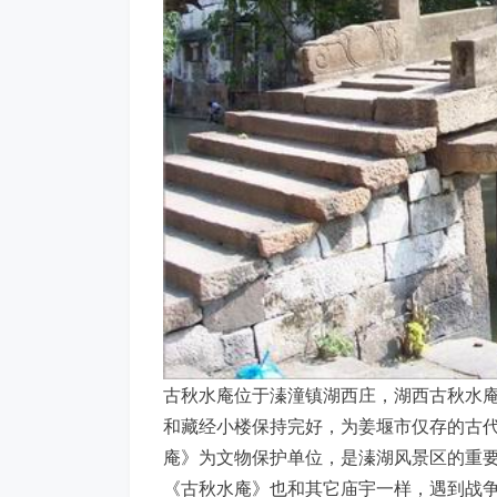
古秋水庵位于溱潼镇湖西庄，湖西古秋水
和藏经小楼保持完好，为姜堰市仅存的古代
庵》为文物保护单位，是溱湖风景区的重
《古秋水庵》也和其它庙宇一样，遇到战