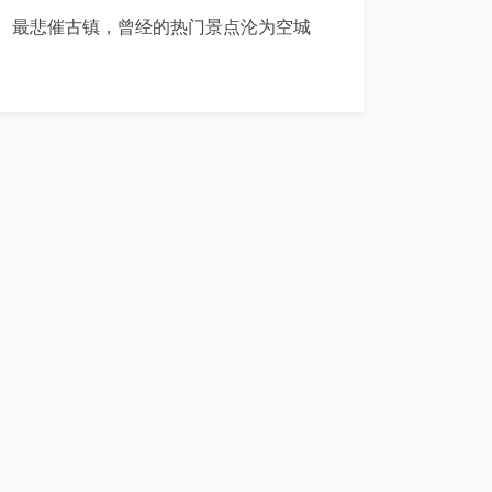
最悲催古镇，曾经的热门景点沦为空城