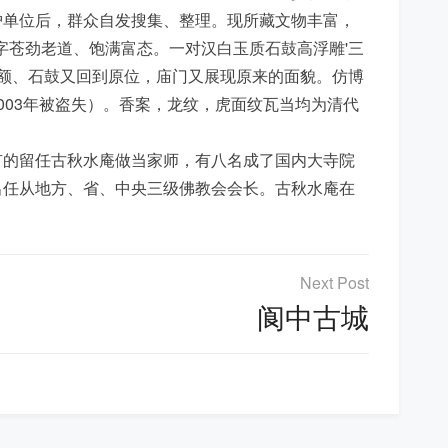
护单位后，群众自发搜集、整理。现所藏文物丰富，
个字苍劲老道、饱满富态。一对汉白玉质石鼓高浮雕'三
，门额、石鼓又回到原位，庙门又展现原来的面貌。仿博
003年被盗失）。香案，龙纹，虎面纹瓦当均为清代
有的留任古秋水庵做当家师，有八名成了国内大寺院
出任从地方、省、中央三级佛教会会长。古秋水庵在
阆中古城