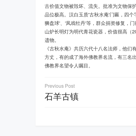
古价值文物被毁坏、流失。批准为文物保
品位极高。汉白玉质'古秋水庵'门匾，四
狮盘球'、'凤戏牡丹'等，群众捐资修复
山炉长明灯为明代青花瓷器，价值很高（2
遗物。
《古秋水庵》共历六代十八名法师，他们
方丈，有的成了海外佛教界名流，有三名
佛教界名望令人嘱目。
文
章
石羊古镇
导
航