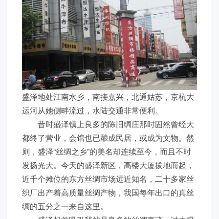
盛泽地处江南水乡，南接嘉兴，北通姑苏，京杭大
运河从她侧畔流过，水陆交通非常便利。
昔时盛泽镇上良多的陈旧绸庄那时固然曾经大
都终了营业，会馆也已酿成民居，或成为文物。然
则，盛泽“丝绸之乡”的美名却连续至今，而且不时
发扬光大。今天的盛泽新区，高楼大厦拔地而起，
近千个摊位的东方丝绸市场远近知名，二十多家丝
织厂出产着高质量丝绸产物，我国每年出口的真丝
绸的五分之一来自这里。