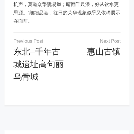
机声，莫道众擎犹易举；晴翻千尺浪，好从饮水更
思源。”细细品尝，往日的荣华现象似乎又依稀展示
在面前。
文
章
东北–千年古
惠山古镇
导
城遗址高句丽
航
乌骨城