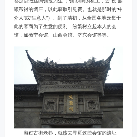
都是以做丝绸领投为生（“领”织绸的机工，去“投”赐
顾帮衬的绸庄，以此获取引见费。也就是那时的“中
介人”或“生意人”）。到了清初，从全国各地云集于
此的客商为了生意的便利，纷繁树立起本人的会
馆，如徽宁会馆、山西会馆、济东会馆等等。
游过古街老巷，就该去寻觅这些会馆的遗址