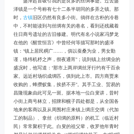
盛泽起首吸引我的是良多的丝绸事迹。过去盛
泽镇是一个号称有七十二条半胡同的多弄之镇。那
时，
古镇
旧区仍然有良多小街。徜徉在古朴的冷巷
中，不时能读到与丝绸有关的巷名，看到还残藏着
往日商号遗址的古旧修建。明代有名小说家冯梦龙
在他的《醒世恒言》中曾经何等描写那时的盛泽
镇：“镇上居民稠广……，俱以蚕桑为业，男女勤
谨，络纬机杼之声，彻夜通宵”；说到镇上丝绸业的
盛况时，他写道：“那市上两岸绸丝牙行约有千百余
家。远近村场织成绸匹，俱到此上市。四方商贾来
收购的，蜂攒蚁集，挨挤不开”。其手工业、贸易的
昌隆现象由此可见一斑。据本地一位白叟讲，昔时
小街上商号林立，招牌和幌子四处都是，从全国各
地来的客商以及从周围村庄来镇上绸庄交绸（代加
工的制品）、拿丝（织绸的原料）的机工（临近村
民）常常聚积于此。白叟的祖父辈，收罗他年青时