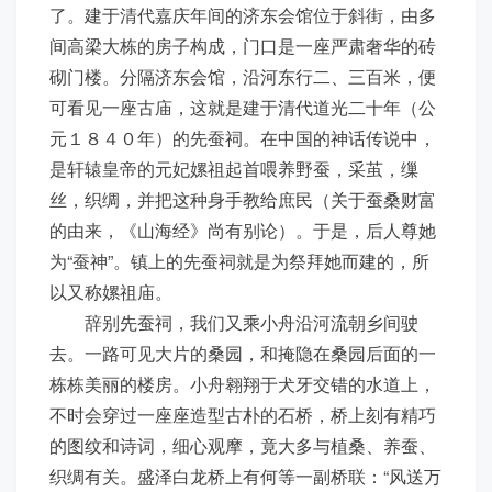
了。建于清代嘉庆年间的济东会馆位于斜街，由多
间高梁大栋的房子构成，门口是一座严肃奢华的砖
砌门楼。分隔济东会馆，沿河东行二、三百米，便
可看见一座古庙，这就是建于清代道光二十年（公
元１８４０年）的先蚕祠。在中国的神话传说中，
是轩辕皇帝的元妃嫘祖起首喂养野蚕，采茧，缫
丝，织绸，并把这种身手教给庶民（关于蚕桑财富
的由来，《山海经》尚有别论）。于是，后人尊她
为“蚕神”。镇上的先蚕祠就是为祭拜她而建的，所
以又称嫘祖庙。
辞别先蚕祠，我们又乘小舟沿河流朝乡间驶
去。一路可见大片的桑园，和掩隐在桑园后面的一
栋栋美丽的楼房。小舟翱翔于犬牙交错的水道上，
不时会穿过一座座造型古朴的石桥，桥上刻有精巧
的图纹和诗词，细心观摩，竟大多与植桑、养蚕、
织绸有关。盛泽白龙桥上有何等一副桥联：“风送万