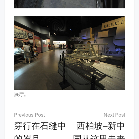
展厅。
文
章
穿行在石缝中
西柏坡–新中
导
的岁月
国从这里走来