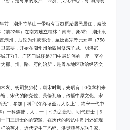
下游，是粤东的政治，经济、文化中心，有“南海明
0年前，潮州竹竿山一带就有百越原始居民居住，秦统
（前22年）在南方建立桂林｀南海、象3郡，潮州隶
置潮州，后改为州或郡治，至唐肃宗乾元元年（758
防卫需要，开始在潮州州治四周修筑子城。明洪武
城开7门。广济门城楼是7门中最雄伟的一座，至今
沿为郡、州、路、府的治所，是粤东地区政治经济文
常衮、杨嗣复独特，唐宋时期，先后有｜0位宰相来
德裕，宋代的陈尧佐、吴修孔庙，传播中原文化。宋
无”，参加｜科举的“终场至万人以上”，终宋一代中
8年）一科连捷，人，一｜时为之轰动。明代进士｜6
和一门三进士的的荣耀。在历代的殿试中潮州还涌现
这样的英才。近代诞生了冯铿、洪灵菲等左联作家。