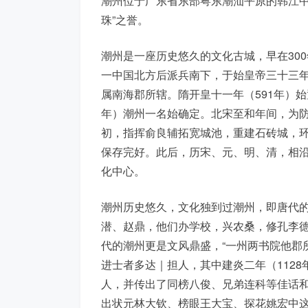
潮州位于广东省东部粤东潮汕平原的韩江中
珠”之誉。
潮州是一座历史悠久的文化古城，早在30
一中国北方后派兵南下，于始皇帝三十三年
属南海郡所辖。隋开皇十一年（591年）始
年）潮州一名始确定。北宋至和年间，为
初，指挥俞良辅拓宽城池，重建石砖城，环
保存完好。此后，历宋、元、明、清，相
化中心。
潮州历史悠久，文化独到过潮州，即唐代的
潜、赵鼎，他们办学校，兴农桑，修孔李
代的潮州更是文风鼎盛，“一州两书院他郡所
进士者多达｜担人，其中建炎二年（112
人，并传出了同榜八俊、兄弟连科等佳话
出状元林大钦、榜眼王大宝、探花姚宏中