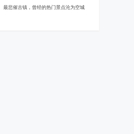
最悲催古镇，曾经的热门景点沦为空城