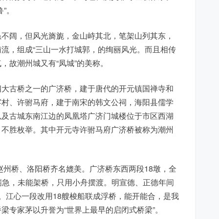
”。
虽不阔，但风光旖旎，金山峙其北，笔架山列其东，
流，组成“三山一水打城郭，的绚丽风光。而且相传
，故潮州城又有“凤城”的美称。
四大古桥之一的广济桥，建于唐代的开元镇国禅寺和
窑村、许驸马府，建于南宋的韩文公祠，海阳县儒学
以及古城东南江边的凤凰塔广济门城楼位于市区西湖
，不胜枚举。其中开元寺许驸马府广济桥被称为潮州
赵州桥、洛阳桥齐名媲美。广济桥东西两段18墩，全
流湍急，未能架桥，只用小舟摆渡。明宣德、正德年间
。江心一段改用18艘梭船联成浮桥，能开能合，是我
梁专家茅以升誉为“世界上最早的启闭式桥梁”。