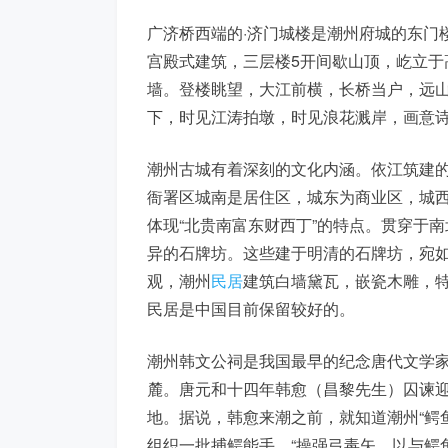
广济桥西端的·济门城楼是潮州府城的东门楼
宫殿式建筑，三层楼5开间歇山顶，屹立于
墙。登楼眺望，大江前横，长桥当户，远
下，时见江涛拍墩，时见浪花溅岸，画意
潮州古城有着深刻的文化内涵。依江筑建
衙署区城南是居住区，城东为商业区，城
体现“北贵南富东财西丁”的特点。贯穿于
异的石牌坊。这些建于明清的石牌坊，宛
观，潮州
民居
建筑白墙黛瓦，嵌瓷木雕，
民居是中国目前保留较好的。
潮州韩文公祠是我国最早的纪念唐代文学
麓。唐元和十四年韩愈（昌黎先生）囚谏
地。据说，韩愈来潮之前，就知道潮州“鳄
组织一批捕鳄能手，“操强弓毒矢，以与鳄