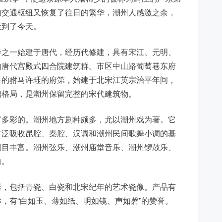
的交通枢纽又恢复了往日的繁华，潮州人感激之余，
续到了今天。
寺之一始建于唐代，经历代修建，具有宋江、元明、
的唐代宫殿式四合院建筑群。市区中山路葡萄巷东府
主的驸马许珏的府第，始建于北宋江英宗治平年间，
础格局，是潮州保留完整的宋代建筑物。
富多彩的。潮州地方剧种颇多，尤以潮州戏为著。它
广泛吸收昆腔、秦腔、汉调和潮州民间歌舞小调的基
剧目丰富。潮州弦乐、潮州庙堂音乐、潮州锣鼓乐、
曲。
器，包括青瓷、白瓷和北宋纪年的艺术瓷像。产品有
，有“白如玉、薄如纸、明如镜、声如磬”的赞誉。