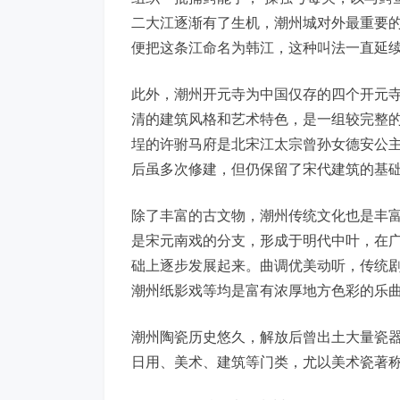
二大江逐渐有了生机，潮州城对外最重要
便把这条江命名为韩江，这种叫法一直延
此外，潮州开元寺为中国仅存的四个开元
清的建筑风格和艺术特色，是一组较完整
埕的许驸马府是北宋江太宗曾孙女德安公
后虽多次修建，但仍保留了宋代建筑的基
除了丰富的古文物，潮州传统文化也是丰
是宋元南戏的分支，形成于明代中叶，在
础上逐步发展起来。曲调优美动听，传统
潮州纸影戏等均是富有浓厚地方色彩的乐
潮州陶瓷历史悠久，解放后曾出土大量瓷
日用、美术、建筑等门类，尤以美术瓷著称