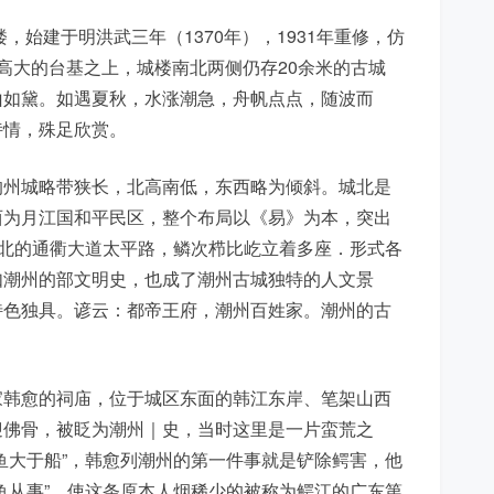
，始建于明洪武三年（1370年），1931年重修，仿
高大的台基之上，城楼南北两侧仍存20余米的古城
山如黛。如遇夏秋，水涨潮急，舟帆点点，随波而
诗情，殊足欣赏。
的州城略带狭长，北高南低，东西略为倾斜。城北是
西为月江国和平民区，整个布局以《易》为本，突出
南北的通衢大道太平路，鳞次栉比屹立着多座．形式各
如潮州的部文明史，也成了潮州古城独特的人文景
特色独具。谚云：都帝王府，潮州百姓家。潮州的古
家韩愈的祠庙，位于城区东面的韩江东岸、笔架山西
迎佛骨，被眨为潮州｜史，当时这里是一片蛮荒之
鱼大于船”，韩愈列潮州的第一件事就是铲除鳄害，他
鱼从事”，使这条原本人烟稀少的被称为鳄江的广东第