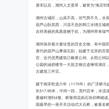
唐宋以后，潮州人文荟萃，被誉为“海滨邹鲁
潮州古城区，山虽不高，但气势不凡，水
葫芦山卧其西，川流不息的韩江水绕古城南
吉祥美丽的凤凰曾栖于此，为潮州带来瑞气
潮州保存着大量珍贵的历史文物．有中国
唐代的葫芦山摩崖石刻，始建于北宋的百
宫，近代优秀建筑己略黄公祠、从熙公祠
公园的涵碧楼等一大批文物古迹琳琅满目
古建筑三件宝。
建于南宋乾道六年（1170年）的广济桥与
长517.95米，中间一段，宽约百米，水
重修时增到4墩。桥墩用花岗石块卯榫砌成
国最早的一座开关活动式大石桥，被著名桥