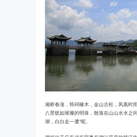
湘桥春涨，韩祠橡木，金山古松，凤凰时雨
八景犹如璀璨的明珠，散落在山山水水之间
潮，白白走一遭”呢。