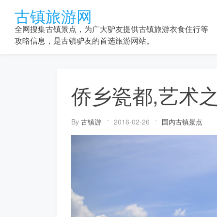
Skip
古镇旅游网
to
content
全网搜集古镇景点，为广大驴友提供古镇旅游衣食住行等
攻略信息，是古镇驴友的首选旅游网站。
侨乡瓷都,艺术
By
古镇游
2016-02-26
国内古镇景点