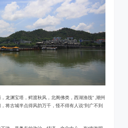
，龙渊宝塔，鳄渡秋风，北阁佛类，西湖渔筏” ,潮州
，将古城半点得风韵万千，怪不得有人说“到广不到