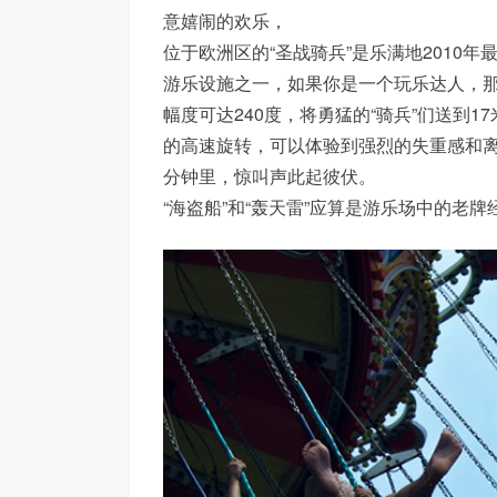
意嬉闹的欢乐，
位于欧洲区的“圣战骑兵”是乐满地2010
游乐设施之一，如果你是一个玩乐达人，
幅度可达240度，将勇猛的“骑兵”们送到1
的高速旋转，可以体验到强烈的失重感和离
分钟里，惊叫声此起彼伏。
“海盗船”和“轰天雷”应算是游乐场中的老