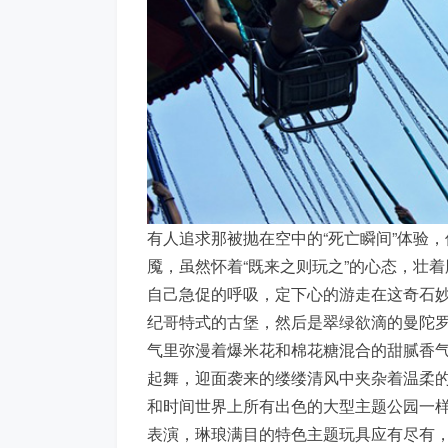
有人追求那被抛在空中的“死亡瞬间”体验
魇，虽然怀着“既来之则玩之”的心态，壮
自己急促的呼吸，定下心的游走在这奇石
纪哥特式的古堡，然后是翠绿欲滴的曼陀
气里弥漫着爆米花和棉花糖混合的甜腻香
起舞，迎面袭来的缕缕清风中夹杂着温柔
和时间世界上所有出色的大型主题公园一
表演，琳琅满目的特色主题玩具应有尽有，