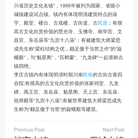
川省历史文化名镇”，1995年被列为国家、省级小
城镇建设试点镇。镇内有体现明清建筑特点的庙
宇、殿堂、楼台、古戏楼、古街道、古
民居
；有很
高古文化欣赏价值的慧光寺、玉佛寺、南华宫、文
昌宫、东岳庙等“九宫十八庙”；有被建筑大师梁思
成先生称“梁柱结构之优，颇足傲于当世之作”的“旋
螺殿”，与“魁星阁”，“百鹤窗”、“九龙碑”一起堪称古
镇四绝。
李庄古镇内有体现明清时期川南
民俗
的古街古巷四
合院;有很高的古文化欣赏价值的张家祠堂、九龙
碑、禹王宫、东岳庙、魁星阁、天上宫、东岳庙、
祖师殿等“九宫十八庙”;有被世界建筑大师梁思成先
生称为“颇足傲于当世”的旋螺殿等建筑。
文