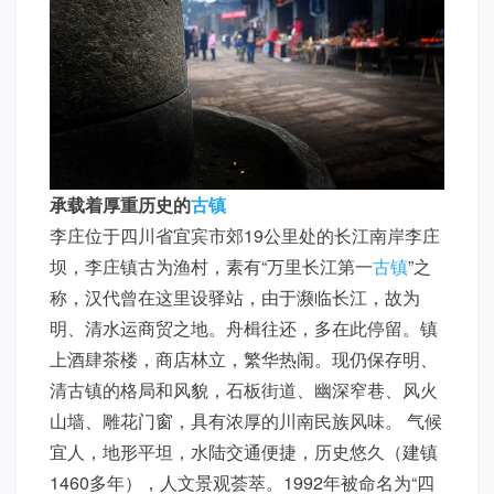
承载着厚重历史的
古镇
李庄位于四川省宜宾市郊19公里处的长江南岸李庄
坝，李庄镇古为渔村，素有“万里长江第一
古镇
”之
称，汉代曾在这里设驿站，由于濒临长江，故为
明、清水运商贸之地。舟楫往还，多在此停留。镇
上酒肆茶楼，商店林立，繁华热闹。现仍保存明、
清古镇的格局和风貌，石板街道、幽深窄巷、风火
山墙、雕花门窗，具有浓厚的川南民族风味。 气候
宜人，地形平坦，水陆交通便捷，历史悠久（建镇
1460多年），人文景观荟萃。1992年被命名为“四