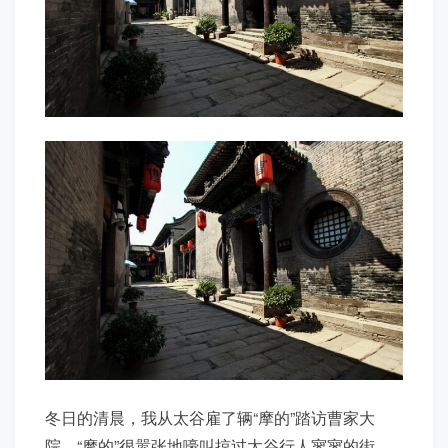
冬日的清晨，我从太谷雇了辆“摩的”踏访曹家大
院。“摩的”很嚣张地嚎叫掠过太谷行人寥寥的街