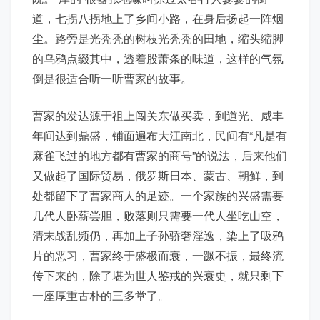
道，七拐八拐地上了乡间小路，在身后扬起一阵烟
尘。路旁是光秃秃的树枝光秃秃的田地，缩头缩脚
的乌鸦点缀其中，透着股萧条的味道，这样的气氛
倒是很适合听一听曹家的故事。
曹家的发达源于祖上闯关东做买卖，到道光、咸丰
年间达到鼎盛，铺面遍布大江南北，民间有“凡是有
麻雀飞过的地方都有曹家的商号”的说法，后来他们
又做起了国际贸易，俄罗斯日本、蒙古、朝鲜，到
处都留下了曹家商人的足迹。一个家族的兴盛需要
几代人卧薪尝胆，败落则只需要一代人坐吃山空，
清末战乱频仍，再加上子孙骄奢淫逸，染上了吸鸦
片的恶习，曹家终于盛极而衰，一蹶不振，最终流
传下来的，除了堪为世人鉴戒的兴衰史，就只剩下
一座厚重古朴的三多堂了。