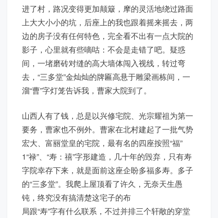
进了村，路况变得更加颠簸，摩的灵活地绕过路面
上大大小小的坑，后座上的我也跟着摇来摇去，两
边的房子没有任何特色，完全看不出有一点大院的
影子，心里就有些嘀咕：不会是走错了吧。疑惑
间，一堵磨砖对缝的高大墙体闯入视线，转过弯
去，“三多堂”金灿灿的牌匾高悬于雕梁画栋间，一
溜“曹”字灯笼告诉我，曹家大院到了。
山西人有了钱，总是以兴修宅院、光宗耀祖为第一
要务，曹家也不例外。曹家在北村建起了一批气势
宏大、富丽堂皇的宅院，最有名的四座按照“福”
1“禄”、“寿：禧”字形建造，几十年的毁弃，只有寿
字院幸存下来，就是面前这座企盼多福多寿。多子
的“三多堂”。我爬上屋顶看了许久，无奈天生愚
钝，终究没有搞清楚这宅子的布
局跟“寿”字有什么联系，不过并排三个轩敞的穿堂