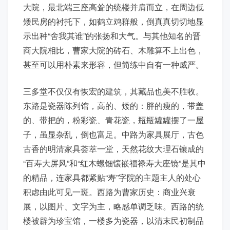
大院，最北端三座高耸的统楼并肩而立，在周边低
矮民房的衬托下，如鹤立鸡群般，倒真真切切地显
示出种“舍我其谁”的张扬和大气。与其他知名的晋
商大院相比，曹家大院的砖石、木雕算不上出色，
甚至可以用朴素来形容，但简练中自有一种威严。
三多堂不仅仅有恢宏的建筑，其藏品也美不胜收。
东路是瓷器陈列馆，高的、矮的：胖的瘦的，带盖
的、带把的，粉彩瓷、青花瓷，瓶瓶罐罐摆了一屋
子，虽显杂乱，倒也富足。中路为家具展厅，古色
古香的明清家具荟萃一堂，天然花纹大理石镶成的
“百寿大屏风”和“红木螺钿镶嵌福禄寿大座镜”是其中
的精品，连家具都紧贴“寿”字院的主题主人的处心
积虑由此可见一斑。西路为曹家历史：商业兴衰
展，以图片、文字为主，略感单调乏味。西路的统
楼被辟为珍宝馆，一楼多为瓷器，以清末民初制品