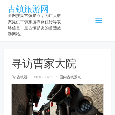
Skip
古镇旅游网
to
content
全网搜集古镇景点，为广大驴
友提供古镇旅游衣食住行等攻
略信息，是古镇驴友的首选旅
游网站。
寻访曹家大院
By
古镇游
2016-03-11
国内古镇景点