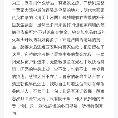
为主，没看到什么珍品，有凑数之嫌。二楼则是整
个曹家大院中最值得驻足停留的地方，明代大画家
仇英临摹的《清明上河图》孤独地躺在靠墙的柜子
里灰尘蒙面，显然已多日未曾打扫但画家精细的笔
触仍依稀可辨·不过以白金黄金、钨金加水晶做成的
火车头钟境遇就好得多了：它是法国给清廷的贡
品，慈禧太后逃难西安时向曹家借款，把它留在了
这里。它骄傲地占据了展室中央的黄金地段，一缕
阳光从窗户射进来，无数粒微尘在光柱中欢快地舞
蹈，闪亮的钟身上却一尘不染，也看不出一丝岁月
的痕迹。慈福太后不在了，曹家的奢靡生活不在了
清王朝也早已远去，我独自面对着这位阅尽百年沧
桑的老人，不禁问上一句：您是否还记得那一段难
忘岁月？金钟无言，只有院子里工作人员扫地的声
音，“刷、刷、刷”在静谧的冬日早晨，听得特别真
切。