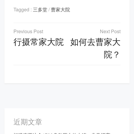
Tagged :
三多堂
/
曹家大院
文
章
行摄常家大院
如何去曹家大
导
院？
航
近期文章