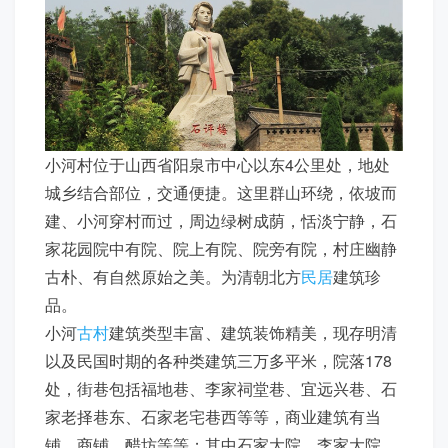
小河村位于山西省阳泉市中心以东4公里处，地处
城乡结合部位，交通便捷。这里群山环绕，依坡而
建、小河穿村而过，周边绿树成荫，恬淡宁静，石
家花园院中有院、院上有院、院旁有院，村庄幽静
古朴、有自然原始之美。为清朝北方
民居
建筑珍
品。
小河
古村
建筑类型丰富、建筑装饰精美，现存明清
以及民国时期的各种类建筑三万多平米，院落178
处，街巷包括福地巷、李家祠堂巷、宜远兴巷、石
家老择巷东、石家老宅巷西等等，商业建筑有当
铺、商铺、醋坊等等；其中石家大院、李家大院、