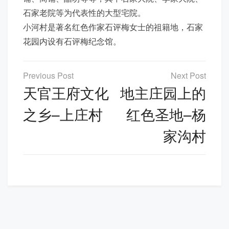
石家老院等为代表性的大型宅院。
小河村是著名红色作家石评梅女士的祖籍地，石家
花园内设有石评梅纪念馆。
文
章
天官王府文化
地主庄园上的
导
之乡–上庄村
红色圣地–杨
航
家沟村