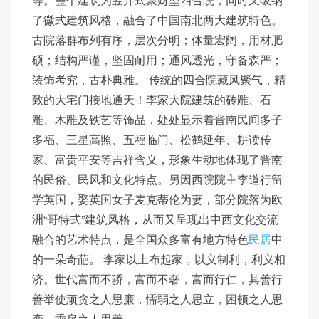
了徽式建筑风格，融合了中国南北两大建筑特色。
古院落群布列有序，层次分明；体量宏阔，用材肥
硕；结构严谨，坚固耐用；通风透光，守备森严；
装饰考究，古朴典雅。 传统的四合院藏风聚气，精
致的大宅门接地通天！李家大院建筑的砖雕、石
雕、木雕及铁艺等饰品，处处显示着晋南民间多子
多福、三星高照、五福临门、松鹤延年、耕读传
家、富贵平安等吉祥含义，形象生动地体现了晋南
的民俗、民风和文化特点。另因西院院主李道行留
学英国，娶英国女子麦克蒂伦为妻，部分院落为欧
洲“哥特式”建筑风格，从而又呈现出中西文化交流
融合的艺术特点，是全国众多富有地方特色
民居
中
的一朵奇葩。 李家以土布起家，以义制利，利义相
济。世代富而不骄，富而不奢，富而行仁，其善行
善举使顽贪之人思廉，懦弱之人思立，困顿之人思
变，乖戾之人思善。