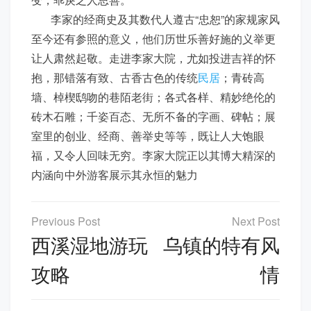
李家的经商史及其数代人遵古“忠恕”的家规家风
至今还有参照的意义，他们历世乐善好施的义举更
让人肃然起敬。走进李家大院，尤如投进吉祥的怀
抱，那错落有致、古香古色的传统
民居
；青砖高
墙、棹楔鸱吻的巷陌老街；各式各样、精妙绝伦的
砖木石雕；千姿百态、无所不备的字画、碑帖；展
室里的创业、经商、善举史等等，既让人大饱眼
福，又令人回味无穷。李家大院正以其博大精深的
内涵向中外游客展示其永恒的魅力
文
章
西溪湿地游玩
乌镇的特有风
导
攻略
情
航