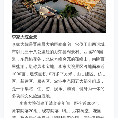
李家大院全景
李家大院是晋南最大的巨商豪宅，它位于山西运城
市以北三十八公里处的万荣县阎景村。西临209国
道，东靠桃花谷，北依奇峰突兀的孤峰山，南眺百
里盐湖，堪称风水宝地。李家大院景区占地面积近
1000亩，建筑面积10万多平方米，由古建区、仿古
区、新建区、服务区、农业生态园五大部分组成，
是一个集吃、住、游、娱乐、购物、健身为一体的
多功能文化旅游胜地。
李家大院创建于清道光年间，距今近200年。
原有院落20组，现存院落11组，另有祠堂、花园
等。整个建筑为竖井式聚财型四合院，同时又吸纳