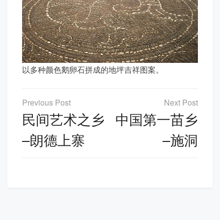
以多种颜色鹅卵石拼成的地坪吉祥图案。
文
章
民间艺术之乡
中国第一苗乡
导
–朗德上寨
–施洞
航