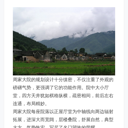
周家大院的规划设计十分缜密，不仅注重了外观的
磅礴气势，更强调了它的功能作用。院中大小厅
堂，四方天井犹如棋格纵横，疏密相间，前后左右
连通，布局精妙。
周家大院每座院落以正屋厅堂为中轴线向两边辐射
拓展，进深大而宽阔，层楼叠院，舒展自然，典型
大方，气势恢宏，写尽了名门望族的荣耀。