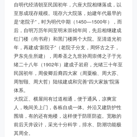
自明代经清朝至民国初年，六座大院相继落成，以
至形成现存规模。现存六大院落，始建年代最早的
是“老院子”，时为明代中期（1450—1500年），而
后，自明万历年间至明末崇祯年间，先后相继建成
红门楼（尚书府）和黑门楼两个大院。至清道光初
年，再建成“新院子”（老院子分支，周怀古之子，
尹东先生所建），周希圣之九世孙周崇傅之子于光
绪二十八年（1902年）建成子岩府，光绪三十年至
民国初年，周俊卿后裔四大家（周粟榆、周大苏、
周智颐、周大哲）陆续建成和完善“四大家族”院落
体系。
大院正、横屋间有过道相通，便于通风，凉爽宜
人，晚间关上门，各栋自成一体。外沿又建防护性
围墙，有的还有炮楼，这样便于防匪防盗。宽敞的
前后天井设计，采光十分科学，排水、防潮功能极
其周全。