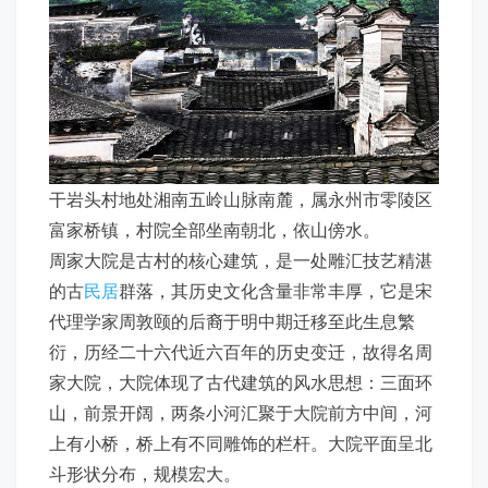
干岩头村地处湘南五岭山脉南麓，属永州市零陵区
富家桥镇，村院全部坐南朝北，依山傍水。
周家大院是古村的核心建筑，是一处雕汇技艺精湛
的古
民居
群落，其历史文化含量非常丰厚，它是宋
代理学家周敦颐的后裔于明中期迁移至此生息繁
衍，历经二十六代近六百年的历史变迁，故得名周
家大院，大院体现了古代建筑的风水思想：三面环
山，前景开阔，两条小河汇聚于大院前方中间，河
上有小桥，桥上有不同雕饰的栏杆。大院平面呈北
斗形状分布，规模宏大。