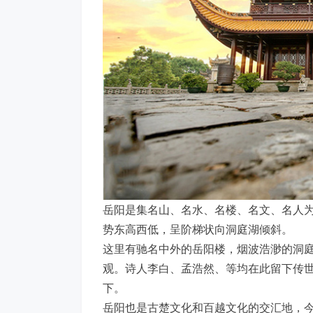
岳阳是集名山、名水、名楼、名文、名人
势东高西低，呈阶梯状向洞庭湖倾斜。
这里有驰名中外的岳阳楼，烟波浩渺的洞
观。诗人李白、孟浩然、等均在此留下传
下。
岳阳也是古楚文化和百越文化的交汇地，