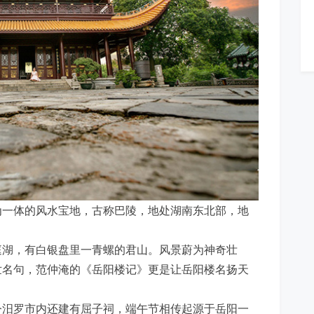
为一体的风水宝地，古称巴陵，地处湖南东北部，地
庭湖，有白银盘里一青螺的君山。风景蔚为神奇壮
世名句，范仲淹的《岳阳楼记》更是让岳阳楼名扬天
今汨罗市内还建有屈子祠，端午节相传起源于岳阳一