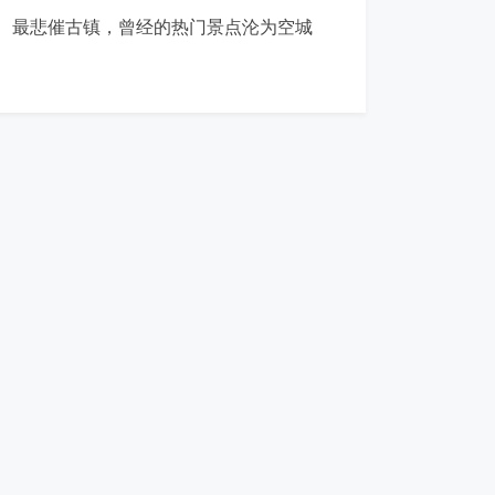
最悲催古镇，曾经的热门景点沦为空城