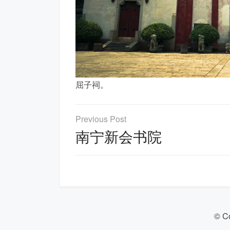
屈子祠。
文
章
南宁新会书院
导
航
© C