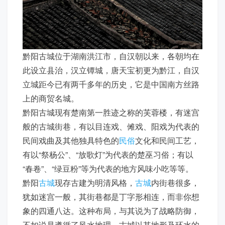
黔阳古城位于湖南洪江市，自汉朝以来，各朝均在
此设立县治，汉立镡城，唐天宝初更为黔江，自汉
立城距今已有两千多年的历史，它是中国南方丝路
上的商贸名城。
黔阳古城现有楚南第一胜迹之称的芙蓉楼，有迷宫
般的古城街巷，有以目连戏、傩戏、阳戏为代表的
民间戏曲及其他独具特色的
民俗
文化和民间工艺，
有以“祭杨公”、“放歌灯”为代表的楚巫习俗；有以
“春卷”、“绿豆粉”等为代表的地方风味小吃等等。
黔阳
古城
现存古建为明清风格，
古城
内街巷很多，
犹如迷宫一般，其街巷都是丁字形相连，而非你想
象的四通八达。这种布局，与其说为了战略防御，
不如说是遵循了风水地理。古城以其地形及环水的