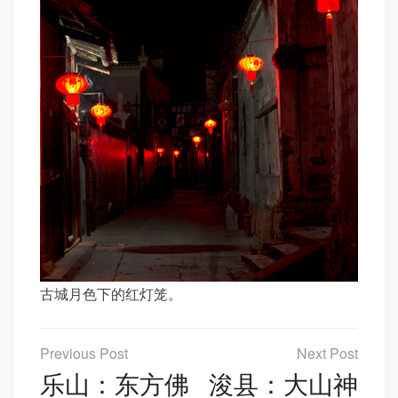
古城月色下的红灯笼。
文
章
乐山：东方佛
浚县：大山神