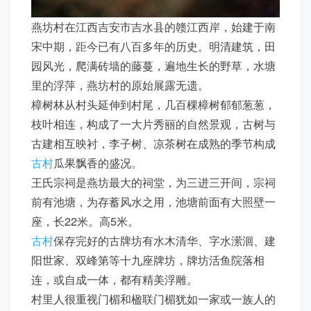
燕坊村在江西吉安市吉水县的赣江西岸，始建于南
宋中期，距今已有八百多年的历史。明清建筑，田
园风光，爬满砖墙的藤蔓，遍地生长的野草，水塘
里的浮萍，燕坊村的原始展露无遗。
樟树林从村头延伸到村尾，几百棵樟树郁郁葱葱，
枝叶相连，构成了一大片秀丽的自然景观，古树与
古建相互映衬，李子树、凉茶树在成熟的季节构成
古村
瓜果飘香的盛况。
王氏宗祠是燕坊最大的祠堂，为三进三开间，宗祠
前有池塘，为存蓄风水之用，池塘前面有大照壁一
座，长22米。高5米。
古村
保存完好的古牌坊有水木清华、字水潆洄、建
阳世家、双峰第等十九座牌坊，牌坊活鱼院落相
连，或自成一体，都有精美浮雕。
村里人很重视门楣和楹联门楣犹如一家或一族人的