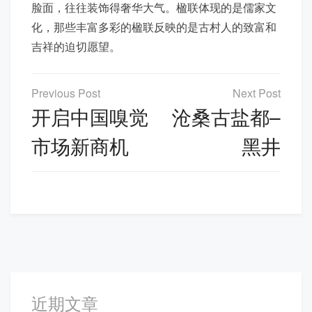
脸面，往往装饰得奢华大气。楹联体现的是儒家文
化，那些丰富多彩的楹联反映的是古村人的致富和
吉祥的迫切愿望。
文
章
开启中国嗅觉
沧桑古盐都–
导
市场新商机
黑井
航
近期文章