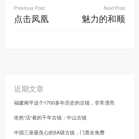
文
章
点击凤凰
魅力的和顺
导
航
近期文章
福建南平这个1700多年历史的古镇，非常漂亮
依然“活”着的千年古镇：中山古镇
中国三座最良心的5A级古镇，门票全免费