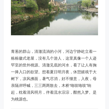
青葱的群山，清澈流淌的小河，河边宁静屹立着一
栋栋徽式老屋，没有几个游人，这里真像一个人迹
罕至的世外桃源。清澈见底的河水，看了让人有掬
一捧入口的欲望。想着夏日明月夜，休憩嬉戏于大
树下，凉风拂面，暑气尽消，好不惬意，入夜，母
亲隔岸呼喊，三三两两散去，木桥“咯吱咯吱”响
起，枕着清风明月，伴着流水淙淙，酣然入梦。是
为桃源也。