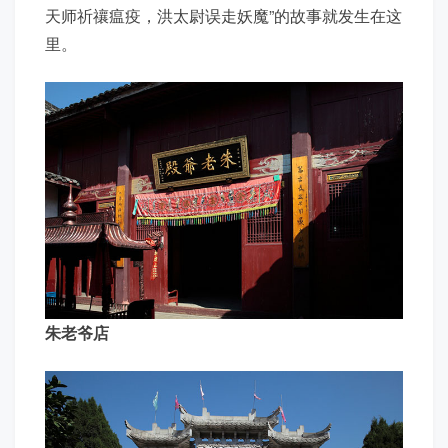
天师祈禳瘟疫，洪太尉误走妖魔”的故事就发生在这
里。
朱老爷店