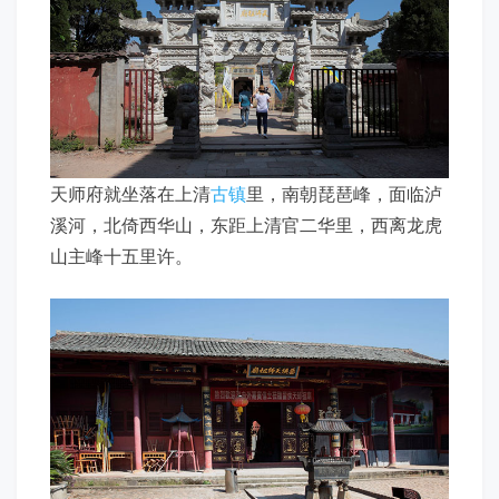
天师府就坐落在上清
古镇
里，南朝琵琶峰，面临泸
溪河，北倚西华山，东距上清官二华里，西离龙虎
山主峰十五里许。