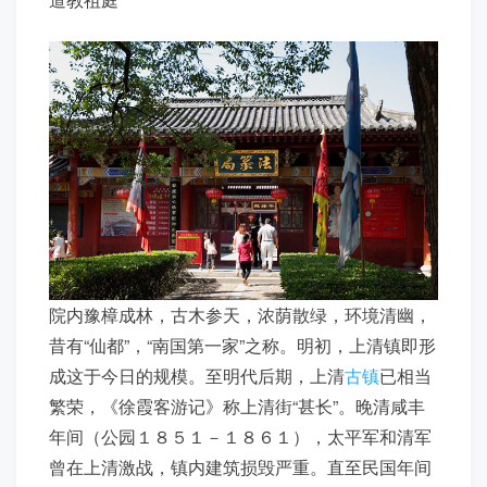
院内豫樟成林，古木参天，浓荫散绿，环境清幽，
昔有“仙都”，“南国第一家”之称。明初，上清镇即形
成这于今日的规模。至明代后期，上清
古镇
已相当
繁荣，《徐霞客游记》称上清街“甚长”。晚清咸丰
年间（公园１８５１－１８６１），太平军和清军
曾在上清激战，镇内建筑损毁严重。直至民国年间