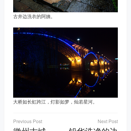
古井边洗衣的阿姨。
大桥如长虹跨江，灯影如梦，灿若星河。
文
章