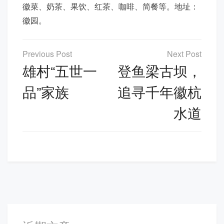
徽菜、奶茶、果饮、红茶、咖啡、简餐等。地址：
徽园。
文
章
雄村“五世一
登鱼梁古坝，
导
品”家族
追寻千年徽杭
航
水道