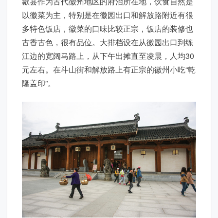
歙县作为古代徽州地区的府治所在地，饮食自然是
以徽菜为主，特别是在徽园出口和解放路附近有很
多特色饭店，徽菜的口味比较正宗，饭店的装修也
古香古色，很有品位。大排档设在从徽园出口到练
江边的宽阔马路上，从下午出摊直至凌晨，人均30
元左右。在斗山街和解放路上有正宗的徽州小吃“乾
隆盖印
”。