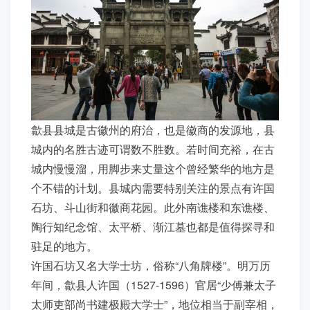
歙县县城是古徽州的府治，也是徽商的发源地，县
城内的名胜古迹可谓数不胜数。若时间充裕，在古
城内慢慢溜，用脚步来丈量这个曾经繁华的地方是
个不错的计划。县城内需要特别关注的景点有许国
石坊、斗山街和徽商花园。此外南谯楼和东谯楼、
陶行知纪念馆、太平桥、渐江墓也都是值得探寻和
驻足的地方。
许国石坊又名大学士坊，俗称“八角牌楼”。明万历
年间，歙县人许国（1527-1596）官居“少傅兼太子
太师吏部尚书建极殿大学士”，地位相当于副宰相，