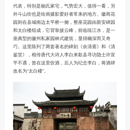
代表，特别是杨氏家宅，气势宏大，值得一看，另
外斗山街也是绘画摄影爱好者常来的地方。徽商花
园则在县城南边太平桥一侧，整座花园由新安碑园
和太白楼组成，它背靠披云峰，前临练江水，是一
座典型的徽州私家园林式建筑，显得幽深而又奇
巧。这里陈列了两套著名的碑刻《余清斋》和《清
鉴堂》，相传唐代大诗人李白来歙县寻访隐士许宣
平不遇，曾在这里饮酒，后人为纪念李白，将酒肆
改名为“太白楼”。