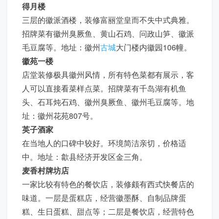
得月楼
三层的徽派酒楼，装修富丽堂皇而不失中式典雅。
招牌菜有徽州臭厥鱼、黄山石鸡、问政山笋、徽派
毛豆腐等。地址：徽州
古城
大门楼内徽园106幢。
徽苑一楼
店堂装修极具徽州风情，所有特色菜都有展示，客
人可以直接看菜样点菜。招牌菜有千岛湖有机鱼
头、石耳炖石鸡、徽州臭厥鱼、徽州毛豆腐等。地
址：徽州花苑807号。
英子酒家
在当地人的口碑中较好。环境简洁亲切，价格适
中。地址：歙县经济开发区金三角。
麦香村牌坊店
一家比较有特色的餐饮店，装修颇有西式快餐店的
味道。一层是蛋糕店，经营徽墨酥、自制品牌蛋
糕、生日蛋糕、甜点等；二层是餐饮店，经营特色