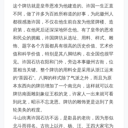
这个牌坊就是皇帝恩准为他建造的。许国一生正直
不阿，做了许多为百姓所称道的好事，为此徽州人
都很感激许国，不仅在他生前自发为他竖牌楼、造
府第，在他死后还深深地怀念他。有了皇帝的恩准
和民众的拥戴，许国牌坊从选址、用料、样式、雕
饰、题字各个方面都具有很高的历史价值、艺术价
值和科学价值，特别是其八脚结构，在全国也很罕
见。许国石坊在阳和门外，旁边本事徽州古衙，位
置相当关键。整个牌坊的用料全是采用从浙江运来
的“茶园石”。八脚的样式除了气派之外，而且为原
本东西向的牌坊增加了一个南北向，这样就可以在
牌坊南面雕刻象征王权的龙，许家人一出来就可看
到此龙，昭示不忘龙恩。牌坊的雕饰更是达到了美
轮美奂的程度。
斗山街离许国石坊不远，是歙县的老街，因为形似
北斗而得名。古街上以许、杨、汪、王四大家宅为