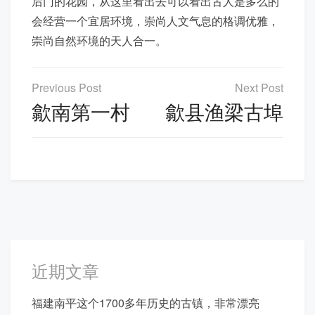
后门的花园，从这里看出去可以看出古人是多么的
会经营一个宜居环境，崇尚人文气息的格调优雅，
崇尚自然环境的天人合一。
文
章
歙南第一村
歙县渔梁古埠
导
航
近期文章
福建南平这个1700多年历史的古镇，非常漂亮