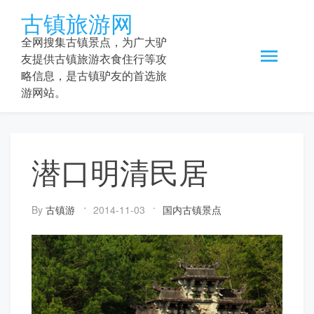
Skip
古镇旅游网
to
content
全网搜集古镇景点，为广大驴
友提供古镇旅游衣食住行等攻
略信息，是古镇驴友的首选旅
游网站。
潜口明清民居
By
古镇游
2014-11-03
国内古镇景点