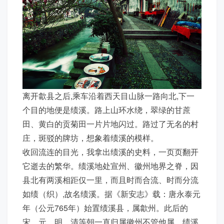
离开歙县之后,乘车沿着西天目山脉一路向北,下一
个目的地便是绩溪。路上山环水绕，翠绿的甘蔗
田、黄白的贡菊田一片片地闪过。路过了无名的村
庄，斑驳的牌坊，想象着绩溪的模样。
收回流连的目光，我拿出绩溪的史料，一页页翻开
它逝去的繁华。绩溪地处宣州、徽州地界之脊，因
县北有两溪相距仅一里，而且时而合流、时而分流
如绩（织）,故名绩溪。据《新安志》载：唐永泰元
年（公元765年）始置绩溪县，属歙州。此后的
宋、元、明、清等朝一直归属徽州不管他属。绩溪