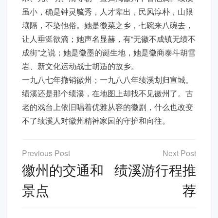
虽小，确是钟灵毓秀，人才辈出，民风淳朴，山限
壤隔，不染他俗。她是徽菜之乡，七碗来八碗去，
让人垂涎欲滴；她声名显赫，有“无徽不成镇无绩不
成街”之说；她是徽墨的诞生地，她是徽商泰斗胡雪
岩、新文化运动战士胡适的故乡。
一九八七年撤销徽州；一九八八年绩溪划归宣城。
绩溪还是那个绩溪，在地图上却找不见徽州了。古
老的戏台上依旧唱着优雅从容的徽剧，什么也改变
不了绩溪人对徽州精神家园的守护和向往。
文
章
徽州的交通和
绩溪游行程推
导
景点
荐
航