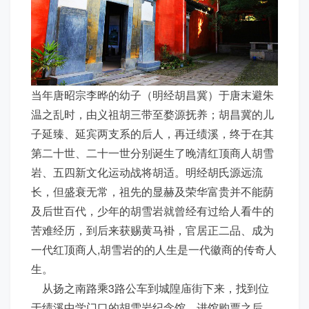
当年唐昭宗李晔的幼子（明经胡昌冀）于唐末避朱
温之乱时，由义祖胡三带至婺源抚养；胡昌冀的儿
子延臻、延宾两支系的后人，再迁绩溪，终于在其
第二十世、二十一世分别诞生了晚清红顶商人胡雪
岩、五四新文化运动战将胡适。明经胡氏源远流
长，但盛衰无常，祖先的显赫及荣华富贵并不能荫
及后世百代，少年的胡雪岩就曾经有过给人看牛的
苦难经历，到后来获赐黄马褂，官居正二品、成为
一代红顶商人,胡雪岩的的人生是一代徽商的传奇人
生。
从扬之南路乘3路公车到城隍庙街下来，找到位
于绩溪中学门口的胡雪岩纪念馆。进馆购票之后，