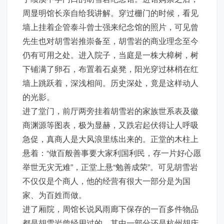
周显明馆长亲自给我讲解。穿过栅门的时候，看见
墙上挂着企管泰斗曾士强来纪念馆的照片，可见曾
先生也对胡雪岩推崇备至，胡雪岩的商业理念至今
仍有可用之处。进入院子，当庭是一株大樟树，树
下铺满了卵石，布置着石桌凳，阳光穿过林梢在红
墙上跳跃着，深浅相间。历史深处，竟是这样动人
的光影。
进了堂门，前厅两旁挂着胡雪岩的家族世系表及徽
商渊源等图表，极为显赫，又跌宕起伏得让人呼吸
急促，真商人是大风浪里练出来的。正堂的木柱上
悬着：“做百般善事要大家利国利民，存一片好心愿
举世无灾无难”，正堂上悬“勉善成荣”。可见胡雪岩
不仅仅是个商人，他的经营有很大一部分是为国
家、为百姓而做。
进了厢院，周馆长说风雨廊下保存的一百多件物品
都是胡雪岩曾经用过的，其中一部分还是杭州胡庆