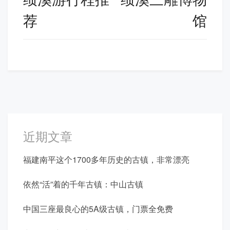
导
荐
馆
航
近期文章
福建南平这个1700多年历史的古镇，非常漂亮
依然“活”着的千年古镇：中山古镇
中国三座最良心的5A级古镇，门票全免费