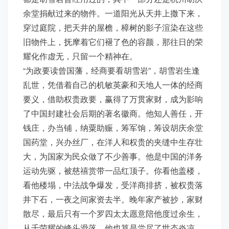
余堂捐献过来的物件。一道阳光从天井上撒下来，
穿过庭院，把天井的屋檐，樟树的影子渲染在这些
旧物件上，抚摩着它们褪了色的容颜，那往日的荣
耀化作虚无，只留一个精神在。
“为政要读曾国藩，经商要看胡雪岩”，胡雪岩生逢
乱世，凭借着自己的机敏英豪和天地人一体的经商
要义，借助权贵政要，赢得了万贯家财，成为影响
了中国封建社会后期的著名徽商。他知人善任，开
钱庄，办当铺，纳粟助赈，筹军饷，筹设胡庆余堂
国药堂，兴办丝厂，在洋人和权贵的夹缝中生存壮
大，为国家为民众做了不少善事。他是中国的洋务
运动先驱，被慈禧赏带一品红顶子。你看他盖楼，
看他楼塌，中法战争爆发，受洋商排挤，被权贵落
井下石，一夜之间家资去半。晚年家产被抄，家财
散尽，最后只有一个罗四太太愿意陪他度过余生，
从千荣耀的峰头滑落，他也算是尝尽了世态炎凉，