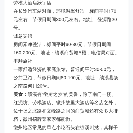
劳模大酒店跃宇店
在长途汽车站对面，环境温馨舒适，标间平时170
元左右，节假日期间300元左右。地址：登源路20
号。
诚意宾馆
房间素净整洁，标间平时60-80元，节假日期间
150-200元。地址：绩溪商贸城A楼，电信局对面。
丰顺旅社
一家舒适经济的家庭旅馆。普通间平时30-50元，
公共卫浴，节假日期间80-100元。地址：绩溪县扬
之南路何川20号。
美食：
绩溪有“徽厨之乡”的美誉，除了南门一楼、
红泥坊、劳模酒店、徽州故里大酒店等名店之外，
位于扬之北路和文峰路之间的商贸城还有众多大排
档，徽州招牌菜家家都能做。
徽州地区常见的早点小吃石头在绩溪叫挞，其样子