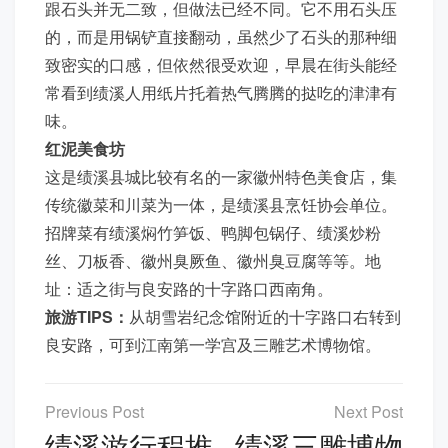
跟石头并无二致，但做法已经不同。它不用石头压
的，而是用锅铲直接翻动，虽然少了石头的那种细
致密实的口感，但依然很受欢迎，早晨在街头能经
常看到绩溪人用纸片托着热气腾腾的挞吃的津津有
味。
红泥美食坊
这是绩溪县城比较有名的一家徽州特色美食店，集
传统徽菜和川菜为一体，是绩溪县烹饪协会单位。
招牌菜有绩溪焖竹笋饭、鸭脚包锅仔、绩溪炒粉
丝、刀板香、徽州臭厥鱼、徽州臭豆腐等等。地
址：适之街与良安路的十字路口西南角。
旅游TIPS：
从胡雪岩纪念馆附近的十字路口右转到
良安路，可到江南第一学宫及三雕艺术博物馆。
文
章
绩溪游行程推
绩溪三雕博物