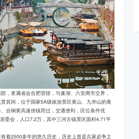
南部，隶属省会合肥管辖，与巢湖、六安两市交界，
贯其间，位于国家5A级旅游景区黄山、九华山的黄
路、合铜黄高速傍镇而过，交通便利，区位条件优
居委会，人口7.2万，其中三河古镇景区面积4.71平
有着2500多年的悠久历史，历史上曾是兵家必争之