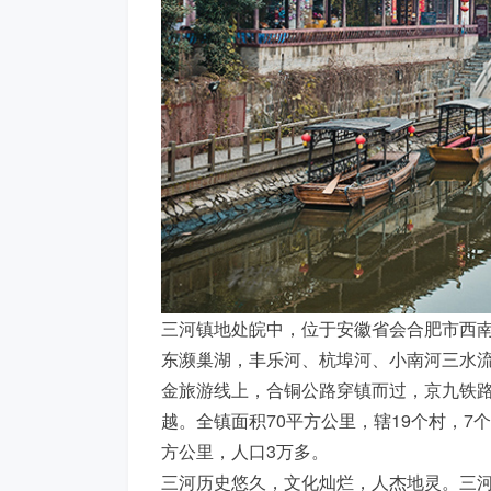
三河镇地处皖中，位于安徽省会合肥市西
东濒巢湖，丰乐河、杭埠河、小南河三水流
金旅游线上，合铜公路穿镇而过，京九铁
越。全镇面积70平方公里，辖19个村，7个
方公里，人口3万多。
三河历史悠久，文化灿烂，人杰地灵。三河