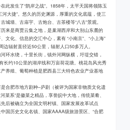
此发生了“鹊岸之战”。1858年，太平天国将领陈玉
三河大捷”。悠久的历史渊源，厚重的文化底蕴，使三
古城墙、古庙宇、古炮台、古茶楼等“八古”景观。
河历来是商贾云集之地，是巢湖西岸和大别山东麓的
文化、信息的交汇中心，素有 “小南京”、“小上海”
周边辐射直径近50公里，辐射人口50多万人。
内河环水绕，十里长街，镇外河网纵横，圩堤交错，
拥有长约10公里的湖岸线和万亩荷花塘。桃花岛风光秀
水产养殖、葡萄种植是肥西县三大特色农业产业基地
是合肥市地方剧种–庐剧（被评为国家非物质文化遗
三河菜系”是徽菜之精品，享誉皖中大地，传统菜肴、
镇先后被确立为全国文明村镇、国家发展改革试点
中国历史文化名镇、国家AAAA级旅游景区、“合肥