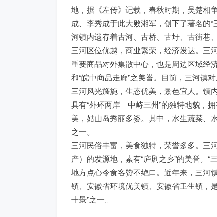
地，据《左传》记载，春秋时期，吴楚相争在
成、李秀成于此大败湘军，创下了著名的“
河镇内遗存着古河、古桥、古圩、古街巷、
三河区位优越，商业繁荣，经济发达。三
重要商品对外集散中心，也是周边区域经济、
和“皖中商品走廊”之美誉。目前，三河镇对
三河风光旖旎，生态优美，景色宜人。镇
具有“外环两岸，中峙三州”的独特地貌，
美，姑山岛秀丽多姿。其中，水生蔬菜、
之一。
三河民俗丰富，美食独特，荣誉多多。三河
产）的发源地，素有“庐剧之乡”的美誉。“
地方点心令食客赞不绝口。近年来，三河
镇、安徽省环境优美镇、安徽省卫生镇，是
十景”之一。