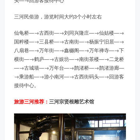
头—→回游客接待中心
三河民俗游，游览时间大约3个小时左右
仙龟桥—→古西街—→刘同兴隆庄—→仙姑楼—→
国粹楼—→三县桥—→古南街—→杨振宁旧居—→
八扇巷—→万年街—→鑫樾阁—→万年禅寺—→下
横街—→鹤庐—→古娱坊—→南街茶楼—→二龙桥
—→古城墙—→万年台—→鹊渚桥—→鹊渚游廊—
→乘游船—→游小南河—→古西街码头—→回游客
接待中心。
旅游三河推荐：
三河宗贤根雕艺术馆