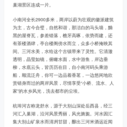
巢湖景区连成一片。
小南河全长2900多米，两岸以蔚为壮观的徽派建筑
为主，古今合璧，自然和谐，那洁白的马头墙，黝
黑的屋脊瓦，参差错落，檐牙高啄，依势而建，还
有茶楼酒肆，亭台楼阁傍水而立，众多小桥掩映其
间。三河水美，水给这个古镇带来了灵性。它清澈
透明，晶莹如镜，俯瞰水面，水中游鱼，岸边垂
柳，水底云头，皆历历在目，自小南河码头乘游
船，顺流泛舟，你可一边品着香茗，一边悠闲地欣
赏错身而过的两岸风景，尽情享受“小桥、流水、人
家”的水乡风光，洗去都市的尘埃。
杭埠河古称龙舒水，源于大别山深处岳西县，经三
河汇入巢湖，沿河风景秀丽，风光旖旎。河水因汇
集大别山矿泉水而清冽甘甜，酿出三河米酒远近闻