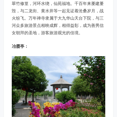
翠竹修篁，河环水绕，仙苑福地。千百年来屡建屡
毁，与二龙街、黄水井等一起见证着沧桑岁月，战
火纷飞。万年禅寺隶属于大九华山天台下院，与三
河众多旅游景点相映成辉，相得益彰，成为善男信
女朝拜的圣地，游客旅游观光的佳境。
冶霞亭：