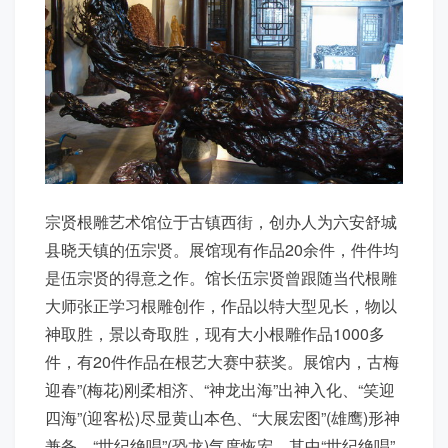
宗贤根雕艺术馆位于古镇西街，创办人为六安舒城
县晓天镇的伍宗贤。展馆现有作品20余件，件件均
是伍宗贤的得意之作。馆长伍宗贤曾跟随当代根雕
大师张正学习根雕创作，作品以特大型见长，物以
神取胜，景以奇取胜，现有大小根雕作品1000多
件，有20件作品在根艺大赛中获奖。展馆内，古梅
迎春”(梅花)刚柔相济、“神龙出海”出神入化、“笑迎
四海”(迎客松)尽显黄山本色、“大展宏图”(雄鹰)形神
兼备。“世纪绝唱”(恐龙)气度恢宏。其中“世纪绝唱”