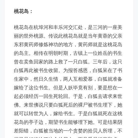
桃花岛：
桃花岛在杭埠河和丰乐河交汇处，是三河的一座美
丽的世外桃源。传说此桃花岛就是当年黄蓉的父亲
东邪黄药师修炼神功的地方，黄药师就是这桃花岛
的岛主。相传在明朝时期，古镇上一位姓岳的书生
曾在卖鱼回家的路上救了一只白狐。三年后，这只
白狐再此被书生收留。为报答感恩，白狐呆在了书
生家中，然日久生情，两人互相爱慕，白狐就准备
嫁给了这位书生。但是人妖毕竟有别，要是想在一
起必须经历一回生死轮回。于是，白狐去请求来世
佛。来世佛说只要白狐死后的裸尸被书生埋下，她
就可以转世为人，嫁给书生。于是白狐就死在这桃
花岛的亭子边，期望书生能够埋下她。可是结果阴
差阳错，白狐被当地的一个贪婪的拾贝人所埋，不