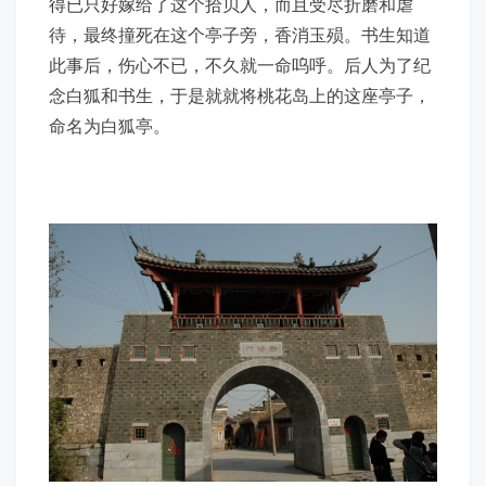
得已只好嫁给了这个拾贝人，而且受尽折磨和虐
待，最终撞死在这个亭子旁，香消玉殒。书生知道
此事后，伤心不已，不久就一命呜呼。后人为了纪
念白狐和书生，于是就就将桃花岛上的这座亭子，
命名为白狐亭。