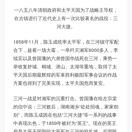
一八五八年清朝政府和太平天国为了战略主导权，
在古镇进行了近代史上有一次比较著名的战役：三
河大捷。
1858年11月，陈玉成统率太平军，在三河镇守军配
合下，趁着一场大霉，一举歼灭湘军6000多人，李
续宾以及曾国藩的六弟曾国华战死在三河，乘势一
举收复舒城、桐城、潜山、太湖等重地，取得了太
平天国后期最辉煌的军辜胜利极阳军事会议的作战
方案也得到了完美实现，太平天国危而复安。
三河一战是对湘军的沉重打击。曾国藩在给左宗棠
的信中说：三河败后，湖南湘乡“处处招魂，家家怨
别”，而陈玉成因在包括“三河大捷”等一系列的战事
中表现出色，于1859年被封为“英王”。现在的英王
府是太平天国期间太平军在三河的驻扎地，后因陈