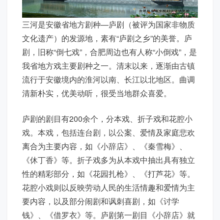
三河是安徽省地方剧种—庐剧（被评为国家非物质
文化遗产）的发源地，素有“庐剧之乡”的美誉。庐
剧，旧称“倒七戏”，合肥周边也有人称“小倒戏”，是
我省地方戏主要剧种之一。清末以来，逐渐由古镇
流行于安徽境内的淮河以南、长江以北地区。曲调
清新朴实，优美动听，很受当地群众喜爱。
庐剧的剧目有200余个，分本戏、折子戏和花腔小
戏。本戏，包括连台剧，以公案、爱情及家庭悲欢
离合为主要内容，如《小辞店》、《秦雪梅》、
《休丁香》等。折子戏多为从本戏中抽出具有独立
性的精彩部分，如《花园扎枪》、《打芦花》等。
花腔小戏则以反映劳动人民的生活情趣和爱情为主
要内容，以及部分闹剧和讽刺喜剧，如《讨学
钱》、《借罗衣》等。庐剧第一剧目《小辞店》就