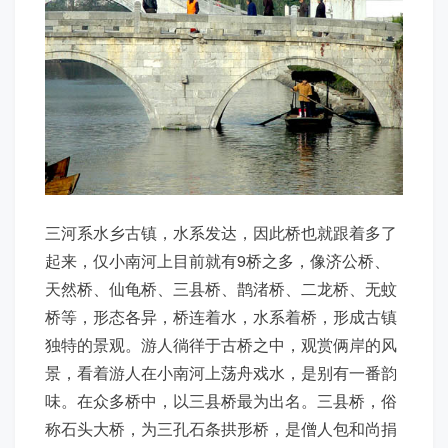
三河系水乡古镇，水系发达，因此桥也就跟着多了
起来，仅小南河上目前就有9桥之多，像济公桥、
天然桥、仙龟桥、三县桥、鹊渚桥、二龙桥、无蚊
桥等，形态各异，桥连着水，水系着桥，形成古镇
独特的景观。游人徜徉于古桥之中，观赏俩岸的风
景，看着游人在小南河上荡舟戏水，是别有一番韵
味。在众多桥中，以三县桥最为出名。三县桥，俗
称石头大桥，为三孔石条拱形桥，是僧人包和尚捐