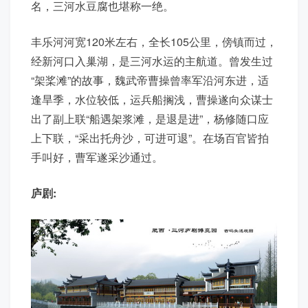
名，三河水豆腐也堪称一绝。
丰乐河河宽120米左右，全长105公里，傍镇而过，
经新河口入巢湖，是三河水运的主航道。曾发生过
“架桨滩”的故事，魏武帝曹操曾率军沿河东进，适
逢旱季，水位较低，运兵船搁浅，曹操遂向众谋士
出了副上联“船遇架浆滩，是退是进”，杨修随口应
上下联，“采出托舟沙，可进可退”。在场百官皆拍
手叫好，曹军遂采沙通过。
庐剧: