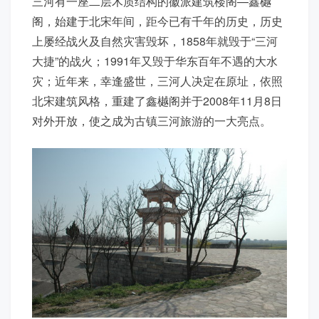
三河有一座二层木质结构的徽派建筑楼阁—鑫樾
阁，始建于北宋年间，距今已有千年的历史，历史
上屡经战火及自然灾害毁坏，1858年就毁于“三河
大捷”的战火；1991年又毁于华东百年不遇的大水
灾；近年来，幸逢盛世，三河人决定在原址，依照
北宋建筑风格，重建了鑫樾阁并于2008年11月8日
对外开放，使之成为古镇三河旅游的一大亮点。