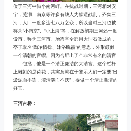
位于三河中街小南河畔。在抗战时期，三河相对安
宁，芜湖、南京等许多有钱人为躲避战乱，齐集三
河，人口一度多达七八万之众，所以当时三河也被
称为“小南京”、“小上海”等，在解放初期三河还一度
设市，称为三河市。冶霞亭全部用大理石做成的，
亭子取名“陶冶情操、沐浴晚霞”的意思，外形颇似
一个清朝的官帽。因为合肥出了个非常有名的清官
——包拯，他是一个清正廉洁的大清官。这个栏杆
上雕刻的是荷花，其寓意就在于警示人们一定要“出
淤泥而不染，濯清涟而不妖”，要做一个清正廉洁的
好官。
三河古桥：