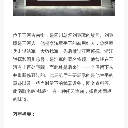
位于三河古南街，是四川总督刘秉璋的故居。刘秉
璋是三河人，他是李鸿章手下的御用红人，曾经率
兵击退法军，大败捻军，先后做过江西巡抚、浙江
巡抚和四川总督，是淮军的著名将领。他曾经在三
河有上百处宅院，而此处是后来唯一一个保留下来
并重新修葺过的。此展览厅主要展示的是他生平的
事迹以及一些当时留下的武器设备，图文资料等。
此宅取名叫“鹤庐”，有一种闲云逸鹤，择良木而栖
的味道。
万年禅寺：