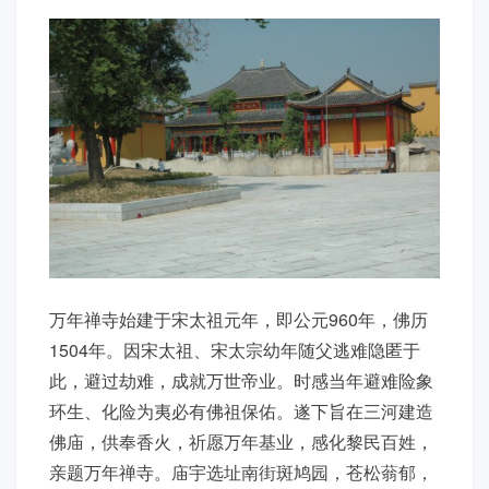
万年禅寺始建于宋太祖元年，即公元960年，佛历
1504年。因宋太祖、宋太宗幼年随父逃难隐匿于
此，避过劫难，成就万世帝业。时感当年避难险象
环生、化险为夷必有佛祖保佑。遂下旨在三河建造
佛庙，供奉香火，祈愿万年基业，感化黎民百姓，
亲题万年禅寺。庙宇选址南街斑鸠园，苍松蓊郁，