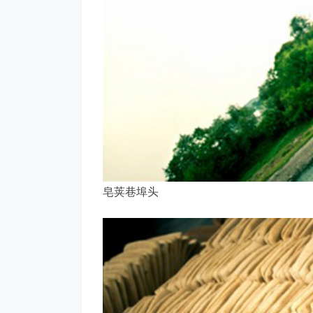
皂荚巷埠头