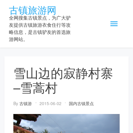
Skip
古镇旅游网
to
content
全网搜集古镇景点，为广大驴
友提供古镇旅游衣食住行等攻
略信息，是古镇驴友的首选旅
游网站。
雪山边的寂静村寨
–雪蒿村
By
古镇游
2015-06-02
国内古镇景点