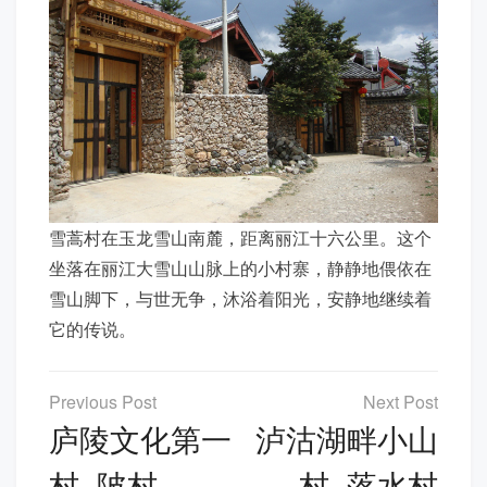
雪蒿村在玉龙雪山南麓，距离丽江十六公里。这个
坐落在丽江大雪山山脉上的小村寨，静静地偎依在
雪山脚下，与世无争，沐浴着阳光，安静地继续着
它的传说。
文
章
庐陵文化第一
泸沽湖畔小山
导
村–陂村
村–落水村