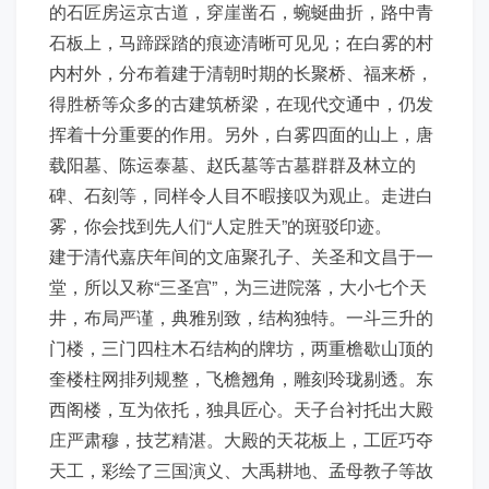
的石匠房运京古道，穿崖凿石，蜿蜒曲折，路中青
石板上，马蹄踩踏的痕迹清晰可见见；在白雾的村
内村外，分布着建于清朝时期的长聚桥、福来桥，
得胜桥等众多的古建筑桥梁，在现代交通中，仍发
挥着十分重要的作用。另外，白雾四面的山上，唐
载阳墓、陈运泰墓、赵氏墓等古墓群群及林立的
碑、石刻等，同样令人目不暇接叹为观止。走进白
雾，你会找到先人们“人定胜天”的斑驳印迹。
建于清代嘉庆年间的文庙聚孔子、关圣和文昌于一
堂，所以又称“三圣宫”，为三进院落，大小七个天
井，布局严谨，典雅别致，结构独特。一斗三升的
门楼，三门四柱木石结构的牌坊，两重檐歇山顶的
奎楼柱网排列规整，飞檐翘角，雕刻玲珑剔透。东
西阁楼，互为依托，独具匠心。天子台衬托出大殿
庄严肃穆，技艺精湛。大殿的天花板上，工匠巧夺
天工，彩绘了三国演义、大禹耕地、孟母教子等故