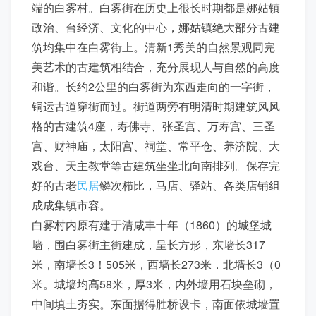
端的白雾村。白雾街在历史上很长时期都是娜姑镇
政治、台经济、文化的中心，娜姑镇绝大部分古建
筑均集中在白雾街上。清新1秀美的自然景观同完
美艺术的古建筑相结合，充分展现人与自然的高度
和谐。长约2公里的白雾街为东西走向的一字街，
铜运古道穿街而过。街道两旁有明清时期建筑风风
格的古建筑4座，寿佛寺、张圣宫、万寿宫、三圣
宫、财神庙，太阳宫、祠堂、常平仓、养济院、大
戏台、天主教堂等古建筑坐坐北向南排列。保存完
好的古老
民居
鳞次栉比，马店、驿站、各类店铺组
成成集镇市容。
白雾村内原有建于清咸丰十年（1860）的城堡城
墙，围白雾街主街建成，呈长方形，东墙长317
米，南墙长3！505米，西墙长273米．北墙长3（0
米。城墙均高58米，厚3米，内外墙用石块垒砌，
中间填土夯实。东面据得胜桥设卡，南面依城墙置