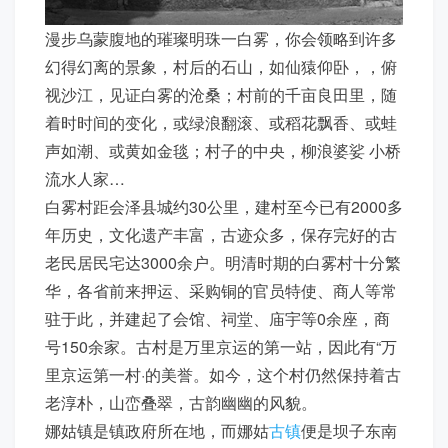
漫步乌蒙腹地的璀璨明珠一白雾，你会领略到许多
幻得幻离的景象，村后的石山，如仙猿仰卧，，俯
视沙江，见证白雾的沧桑；村前的千亩良田里，随
着时时间的变化，或绿浪翻滚、或稻花飘香、或蛙
声如潮、或黄如金毯；村子的中央，柳浪婆娑 小桥
流水人家…
白雾村距会泽县城约30公里，建村至今已有2000多
年历史，文化遗产丰富，古迹众多，保存完好的古
老民居民宅达3000余户。明清时期的白雾村十分繁
华，各省前来押运、采购铜的官员特使、商人等常
驻于此，并建起了会馆、祠堂、庙宇等0余座，商
号150余家。古村是万里京运的第一站，因此有“万
里京运第一村·的美誉。如今，这个村仍然保持着古
老淳朴，山峦叠翠，古韵幽幽的风貌。
娜姑镇是镇政府所在地，而娜姑
古镇
便是坝子东南