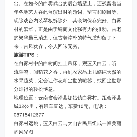
出。在如今的白雾戏台的后台墙壁上，还残留着当
年各地艺人在此台演出时的题词、留言和剧目等。
现除戏台内装琴板拆除外，其余均保存完好。白雾
村的繁华，正是由于铜商文化强有力的推动。古老
的繁华虽已消逝，但古老淳朴的特气质却留了下
来，古风犹存，令人回味无穷。
旅游TIPS：
在白雾村中的白树间挂上吊床，观蓝天白云，听，
流鸟鸣，闻稻花之香，再到农家品上几碟纯天然的
水果蔬菜，定会让你忘却尘世的喧嚣，找回尘世那
分难得的轻松惬意。
地理位置：云南省会泽县娜姑镇白雾村。距会泽县
城32公里，有班车直达，车费10元。电话：
08715412677
白雾村远眺，蓝天白云与大山古民居组成一幅美丽
的风光图