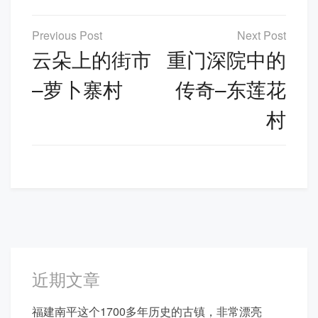
文
章
云朵上的街市
重门深院中的
导
–萝卜寨村
传奇–东莲花
航
村
近期文章
福建南平这个1700多年历史的古镇，非常漂亮