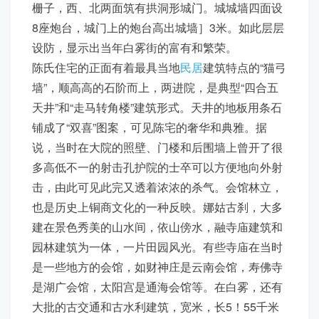
栅子，西、北两面筑有拱洞形城门。城城墙四面设
8座炮台，城门上的炮台高出城墙］3米。如此层层
设防，显示出当年白雾街的富有和繁荣。
陈氏住宅的正面有着最具当地
民居
建筑特点的“猫弓
墙”，顺高高的石阶而上，两进院，是典型“四合五
天井”和“走马转角楼”建筑形式。天井的地板用条石
铺成了“双喜”图案，可见陈宅的奢华和典雅。据
说，当时在大院的照壁、门楼和后围墙上曾开了很
多高低不一的射击孔护院的士卒可以方便地向外射
击，由此可见此完又透着浓浓的杀气。会馆林立，
也是历史上铜商文化的一种反映。娜姑古刹，大多
建在景色秀美的山水间，依山傍水，融寺庙建筑和
园林建筑为一体，一片田园风光。有些寺庙在当时
是一些地方的会馆，如财神庄是云南会馆，寿佛寺
是湖广会馆，太阳宫是通海会馆等。在白雾，还有
大批的古交通和古水利建筑，宽米，长5！55千米