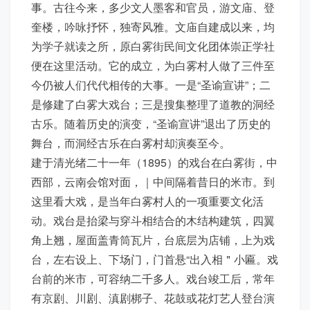
事。古往今来，多少文人墨客和官员，游文庙、登
奎楼，吟咏抒怀，独寄风雅。文庙自建成以来，均
为学子就读之所，原白雾街民间文化团体崇正学社
便在这里活动。它的成立，为白雾村人做了三件至
今仍被人们代代相传的大事。一是“圣谕宣讲”；二
是修建了白雾大戏台；三是搜集整理了道教的洞经
古乐。随着历史的演变，“圣谕宣讲”退出了历史的
舞台，而洞经古乐在白雾村却演奏至今。
建于清光绪二十一年（1895）的戏台在白雾街，中
西部，云南会馆对面，｜中间隔着昔日的米市。到
这里看大戏，是当年白雾村人的一项重要文化活
动。戏台是抬梁与穿斗相结合的木结构建筑，四翼
角上翘，屋面盖青筒瓦片，台底层为店铺，上为戏
台，左右设上、下场门，门首悬“出入相＂小匾。戏
台前的米市，可容纳二千多人。戏台竣工后，常年
有京剧、川剧、滇剧梆子、花鼓或花灯艺人登台演