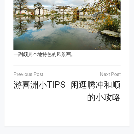
一副颇具本地特色的风景画。
文
章
游喜洲小TIPS
闲逛腾冲和顺
导
的小攻略
航