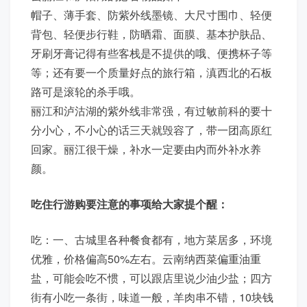
帽子、薄手套、防紫外线墨镜、大尺寸围巾、轻便
背包、轻便步行鞋，防晒霜、面膜、基本护肤品、
牙刷牙膏记得有些客栈是不提供的哦、便携杯子等
等；还有要一个质量好点的旅行箱，滇西北的石板
路可是滚轮的杀手哦。
丽江和泸沽湖的紫外线非常强，有过敏前科的要十
分小心，不小心的话三天就毁容了，带一团高原红
回家。丽江很干燥，补水一定要由内而外补水养
颜。
吃住行游购要注意的事项给大家提个醒：
吃：一、古城里各种餐食都有，地方菜居多，环境
优雅，价格偏高50%左右。云南纳西菜偏重油重
盐，可能会吃不惯，可以跟店里说少油少盐；四方
街有小吃一条街，味道一般，羊肉串不错，10块钱