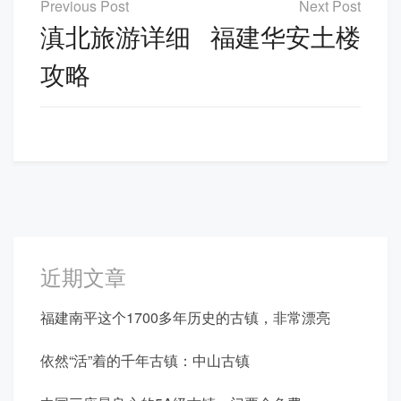
章
滇北旅游详细
福建华安土楼
导
攻略
航
近期文章
福建南平这个1700多年历史的古镇，非常漂亮
依然“活”着的千年古镇：中山古镇