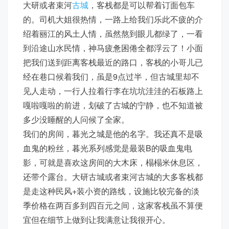
大研或者束河
古城
，客栈都是可以帮着订面包车
的。司机大姐很热情，一路上给我们乐此不疲的介
绍着丽江的风土人情，虽然熬到眼儿都绿了，一看
到沿途山水民情，神马疲惫困倦全都浮云了！小面
把我们送到距离客栈最近的路口，客栈的小哥儿已
经在巷口候着我们，虽是9点过半，但古城里却不
见人走动，一行人拉着行李在坑坑洼洼的石板路上
嘎啦嘎啦的前进，划破了古城的宁静，也不知道被
多少没睡醒的人问候了全家。
我们的房间，暮光之城是他的名字。我还真不是吸
血鬼的粉丝，暮光系列感觉是最装B的吸血鬼电
影，可就是喜欢这房间的大木床，榻榻米休息区，
还带个露台。大研古城或者束河古城的大多客栈都
是走这种民风+装小资的路线，设施比较完备的淡
季价格在两百多到四百元之间，这家客栈虽不算便
宜但在细节上做到让我满意让我很开心。