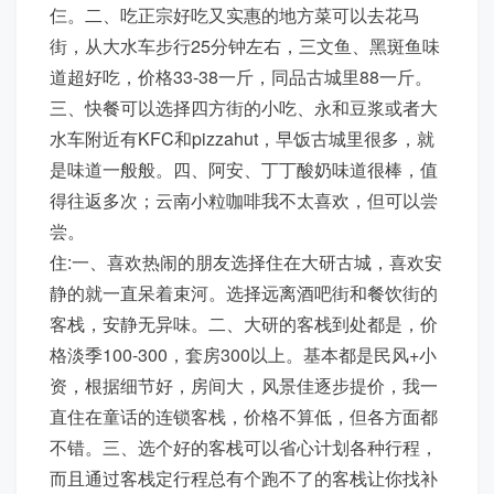
仨。二、吃正宗好吃又实惠的地方菜可以去花马
街，从大水车步行25分钟左右，三文鱼、黑斑鱼味
道超好吃，价格33-38一斤，同品古城里88一斤。
三、快餐可以选择四方街的小吃、永和豆浆或者大
水车附近有KFC和pizzahut，早饭古城里很多，就
是味道一般般。四、阿安、丁丁酸奶味道很棒，值
得往返多次；云南小粒咖啡我不太喜欢，但可以尝
尝。
住:一、喜欢热闹的朋友选择住在大研古城，喜欢安
静的就一直呆着束河。选择远离酒吧街和餐饮街的
客栈，安静无异味。二、大研的客栈到处都是，价
格淡季100-300，套房300以上。基本都是民风+小
资，根据细节好，房间大，风景佳逐步提价，我一
直住在童话的连锁客栈，价格不算低，但各方面都
不错。三、选个好的客栈可以省心计划各种行程，
而且通过客栈定行程总有个跑不了的客栈让你找补