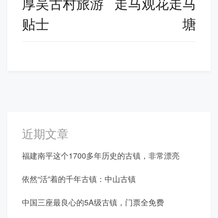
厚吴古村旅游
走马观花走马
导
贴士
塘
航
近期文章
福建南平这个1700多年历史的古镇，非常漂亮
依然“活”着的千年古镇：中山古镇
中国三座最良心的5A级古镇，门票全免费