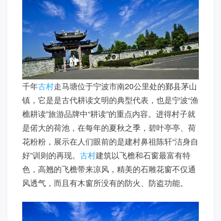
千年
古村
走马塘位于宁波市南20公里处的鄞县茅山
镇，它是是古代耕读文明的典型代表，也是宁波“渔
樵耕读”旅游品牌中“耕读”的重点内容。进得村子就
是偌大的荷池，在每年的夏秋之季，碧叶亭亭、荷
花粉粉，展示在人们眼前的是建村鼻祖陈轩“洁身自
好”训则的再现。
古村
建筑以飞檐和石窗最富有特
色，高翘的飞檐带来凉风，精美的石雕花窗不仅通
风透气，而且有木窗所没有的防火、防盗功能。