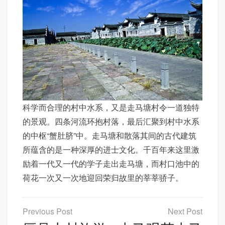
科学而合理的村中水系，又是走马塘村令一道独特
的景观。四条河流环抱村落，最后汇聚到村中水系
的中枢“蟹肚脐”中。走马塘和散落其间的古代建筑
所蕴含的是一种深厚的进士文化。千百年来这里激
励着一代又一代的学子走出走马塘，而村口池中的
荷花一次又一次地迎回荣归故里的莘莘骄子。
文
章