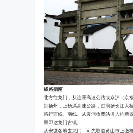
线路指南
北方往龙门，从连霍高速公路或京沪（京
到扬州，上杨溧高速公路，过润扬长江大
路行西线、南线。从袁浦收费站进入杭新景
里即达龙门古镇。
从安徽各地去龙门，可先取道黄山市上徽