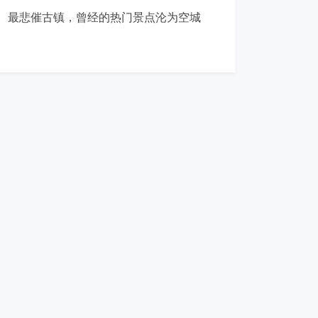
最悲催古镇，曾经的热门景点沦为空城