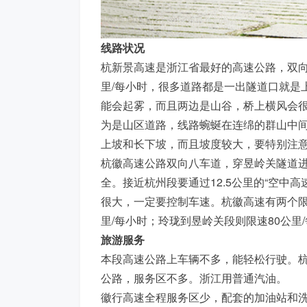
线路状况
杭新景高速是浙江省最好的高速公路，双向六
里/每小时，很多道路都是一出隧道口就是
能会起雾，而且两边是山谷，桥上横风会很
为是山区道路，线路蜿蜒在连绵的群山中
上坡和长下坡，而且坡度较大，要特别注
杭徽高速公路双向八车道，穿昱岭关隧道
全。接近杭州段要通过12.5公里的“空中
很大，一定要控制车速。杭徽高速有两个限
里/每小时；玲珑到昱岭关段则限速80公里
旅游服务
本段高速公路上车辆不多，能轻松行驶。
公路，服务区不多。浙江用普通汽油。
徽行高速全程服务区少，配套的加油站和洗