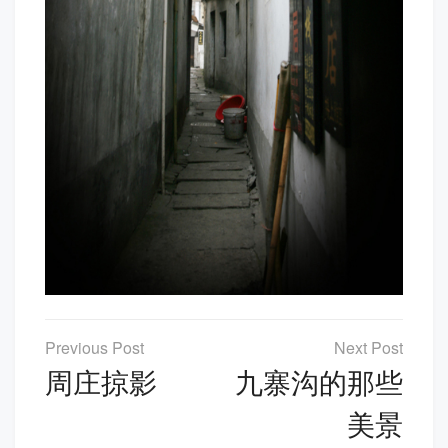
文
章
周庄掠影
九寨沟的那些
导
美景