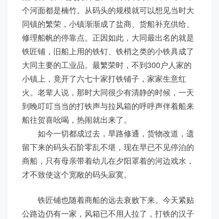
个河面都是楠竹。从码头的规模就可以想见当时大
同镇的繁荣，小镇渐渐成了盐商、货船补充供给、
修理船帆的停靠点。正因如此，大同最出名的就是
铁匠铺，旧船上用的铁钉、铁梢之类的小铁具成了
大同主要的工业品。最繁荣时，不到300户人家的
小镇上，竟开了六七十家打铁铺子，家家生意红
火。老辈人说，那时大同很少有清静的时候，一天
到晚叮叮当当的打铁声与拉风箱的呼呼声伴着船来
船往贺喜吆喝，热闹就出来了。
如今一切都成过去，旱路修通，货物改道，遗
留下来的码头石阶零乱不堪，现在早已不见停泊的
商船，只有母亲带着幼儿在夕阳罩着的河边戏水，
才不致使这个宽敞的码头寂寞。
铁匠铺也随着商船的远去衰败下来。今天紧贴
公路边仍有一家，风箱已不用人拉了，打铁的汉子