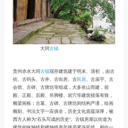
大同
古镇
贵州赤水大同
古镇
现存建筑建于明末、清初 ，由古
街、古码头、古井、古街房、古
民居
、古庙宇、古
会馆、古碑、古牌坊等组成，大多依山而建，前
殿、正殿、后殿、吊脚楼、岩穴等建筑错落有致，
雕梁画栋；古墓、古碑、古牌坊则结构严谨，绘画
雕刻、书法文字一应俱全，历史文化底蕴深厚，被
西方人称为“石头写成的历史”。古镇房屋以街道为
建筑的纵轴线和横轴线串架接庐紧连延续，相向一