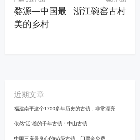
章
婺源―中国最
浙江碗窑古村
导
美的乡村
航
近期文章
福建南平这个1700多年历史的古镇，非常漂亮
依然“活”着的千年古镇：中山古镇
中国三座最良心的5A级古镇，门票全免费