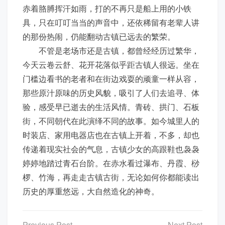
赤着胳膊挥汗如雨，打的不再只是船上用的小铁
具，只在叮叮当当的声音中，还依稀留有老辈人讲
的那份热闹，仍能翻动古镇已远去的繁荣。
不管是老场市还是古镇，都曾经经历过繁华，
今天云卷云舒、花开花落似乎距古镇人很远。坐在
门槛边看书的老者和在街边戏耍的顽童一样从容，
那些原汁原味的历史风貌，吸引了人们去追寻、体
验，感受早已逝去的生活风情。青砖、拱门、石板
街，不同朝代在此演绎不同的故事。如今城里人的
时装店、家用电器店也在古镇上开着，不多，却也
传递着现实社会的气息，古镇少女的高跟鞋也袅袅
婷婷地踏过青石台阶。在赤水看过瀑布、丹霞、桫
椤、竹海，再走走古镇古街，无论如何你都能读出
历史的厚重悠远
，大自然造化的神奇。
文