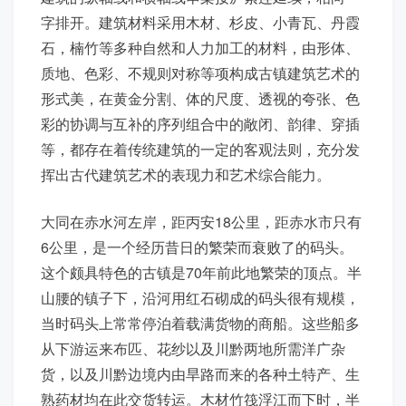
字排开。建筑材料采用木材、杉皮、小青瓦、丹霞
石，楠竹等多种自然和人力加工的材料，由形体、
质地、色彩、不规则对称等项构成古镇建筑艺术的
形式美，在黄金分割、体的尺度、透视的夸张、色
彩的协调与互补的序列组合中的敞闭、韵律、穿插
等，都存在着传统建筑的一定的客观法则，充分发
挥出古代建筑艺术的表现力和艺术综合能力。
大同在赤水河左岸，距丙安18公里，距赤水市只有
6公里，是一个经历昔日的繁荣而衰败了的码头。
这个颇具特色的古镇是70年前此地繁荣的顶点。半
山腰的镇子下，沿河用红石砌成的码头很有规模，
当时码头上常常停泊着载满货物的商船。这些船多
从下游运来布匹、花纱以及川黔两地所需洋广杂
货，以及川黔边境内由旱路而来的各种土特产、生
熟药材均在此交货转运。木材竹筏浮江而下时，半