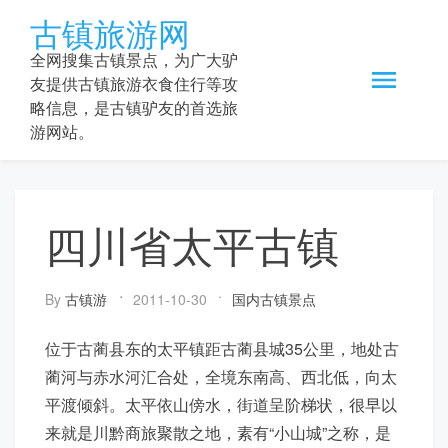
Skip
古镇旅游网
to
content
全网搜集古镇景点，为广大驴
友提供古镇旅游衣食住行等攻
略信息，是古镇驴友的首选旅
游网站。
四川省太平古镇
By
古镇游
2011-10-30
国内古镇景点
位于古蔺县东的太平镇距古蔺县城35公里，地处古
蔺河与赤水河汇合处，全境东南高、西北低，向太
平渡倾斜。太平依山傍水，街道呈阶梯状，很早以
来就是川黔商旅聚散之地，素有“小山城”之称，是