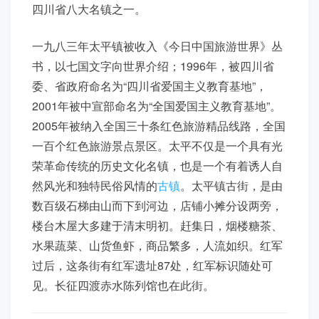
四川省八大名镇之一。
一九八三年太平镇
被收入《今日中国旅游世界》丛
书，以七国文字向世界介绍；1996年，被四川省
委、省政府命名为“四川省爱国主义教育基地”，
2001年被中宣部命名为“全国爱国主义教育基地”。
2005年被纳入全国三十条红色旅游精品线路，全国
一百个红色旅游景点景区。太平不仅是一个具有光
荣革命传统的历史文化名镇，也是一个有着诱人自
然风光和独特民俗风情的
古镇
。太平镇古街，是由
数百级石梯由山而下到河边，店铺小摊分设两旁，
楼台木屋大多建于清末明初。赶集日，烟楼糖茶、
水果蔬菜、山货鱼虾，商品繁多，人流如织。红军
过后，这条街有红军遗址87处，红军标识随处可
见。长征四渡赤水陈列馆也在此街。