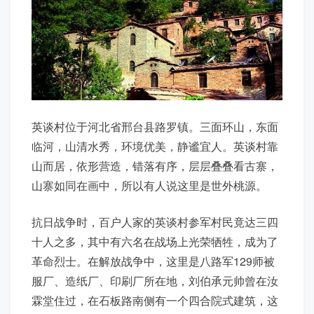
英谈村位于河北省邢台县路罗镇。三面环山，东面
临河，山清水秀，环境优美，静谧宜人。英谈村靠
山而居，依形营造，错落有序，层层叠叠看古寨，
山寨如同在画中，所以有人说这里是世外桃源。
抗日战争时，百户人家的英谈村参军村民竟达三四
十人之多，其中有六名在战场上光荣牺牲，成为了
革命烈士。在解放战争中，这里是八路军129师被
服厂、造纸厂、印刷厂所在地，刘伯承元帅曾在汝
霖堂住过，在石板路南侧有一个四合院式建筑，这