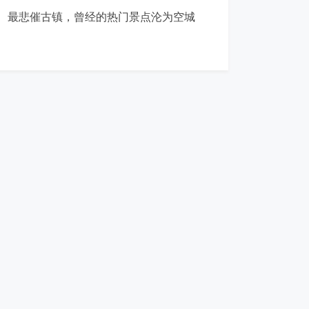
最悲催古镇，曾经的热门景点沦为空城