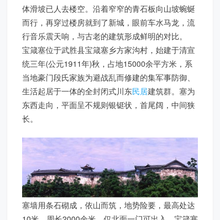
体滑坡已人去楼空。沿着窄窄的青石板向山坡蜿蜒
而行，再穿过楼房就到了新城，眼前车水马龙，流
行音乐震天响，与古老的建筑形成鲜明的对比。
宝箴塞位于武胜县宝箴塞乡方家沟村，始建于清宣
统三年(公元1911年)秋，占地15000余平方米，系
当地豪门段氏家族为避战乱而修建的集军事防御、
生活起居于一体的全封闭式川东
民居
建筑群。塞为
东西走向，平面呈不规则银铤状，首尾阔，中间狭
长。
塞墙用条石砌成，依山而筑，地势险要，最高处达
10米，周长2000余米，仅北面一门可出入。宝箴塞