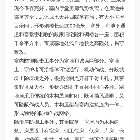
现今保存完好，塞内厅堂房廊气势恢宏，仓库池井
部署齐全，总体成七天井四院落布局，有大小房屋
百余间，环形炮楼长达2000余米。塞外，有地下通
道和塞紧密相联的段家旧宅院和碉楼各一座，面积
千余平方米。宝箴塞地处浅丘地貌之高隘处，易守
难攻。
塞内防御阻击工事分为塞墙和城堞两部分。塞墙
上，守护者可沿墙体环绕通行，机动作战。分段城
堞上除堞垛之外，根据控制点开辟了射击孔，其密
集程度及大小、形状亦因射击目标不同而各异。塞
墙顶采用传统的木构屋顶封闭，既可挡风避雨，又
可隐蔽作战人员。木构屋架与塞内建筑连为一体，
形成独特的防御作战网络。
除沿崖防御工事外，其余院落、房屋均为木构建
筑。房屋设计有宿房、佣工住房、伙房、库房、仓
房、戏楼等，水井、水池、厕所、地下通道等附属