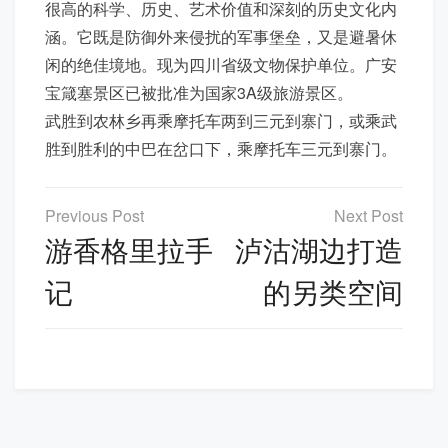
很高的科学、历史、艺术价值和深刻的历史文化内
涵。它既是防御外来侵扰的军事堡垒，又是避暑休
闲的绝佳境地。现为四川省级文物保护单位。广安
宝箴塞景区已被批准为国家3A级旅游景区。
武胜到农林乡再乘摩托车两到三元到寨门，或乘武
胜到胜利的中巴在岔口下，乘摩托车三元到寨门。
文
章
游香格里拉手
泸沽湖边打造
导
记
的另类空间
航