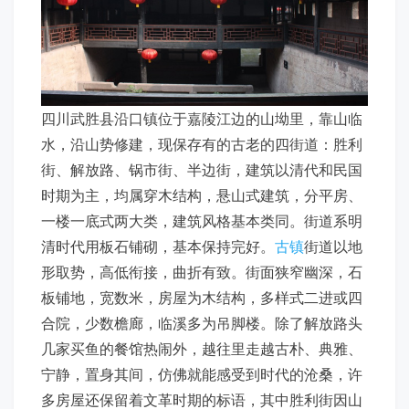
四川武胜县沿口镇位于嘉陵江边的山坳里，靠山临
水，沿山势修建，现保存有的古老的四街道：胜利
街、解放路、锅市街、半边街，建筑以清代和民国
时期为主，均属穿木结构，悬山式建筑，分平房、
一楼一底式两大类，建筑风格基本类同。街道系明
清时代用板石铺砌，基本保持完好。
古镇
街道以地
形取势，高低衔接，曲折有致。街面狭窄幽深，石
板铺地，宽数米，房屋为木结构，多样式二进或四
合院，少数檐廊，临溪多为吊脚楼。除了解放路头
几家买鱼的餐馆热闹外，越往里走越古朴、典雅、
宁静，置身其间，仿佛就能感受到时代的沧桑，许
多房屋还保留着文革时期的标语，其中胜利街因山